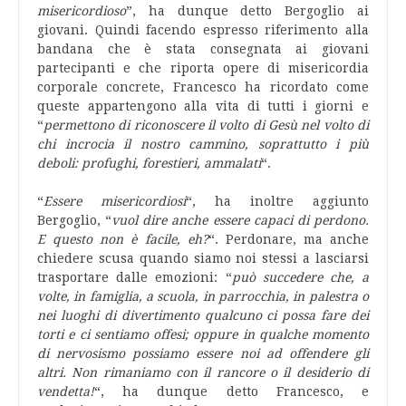
misericordioso
”, ha dunque detto Bergoglio ai
giovani. Quindi facendo espresso riferimento alla
bandana che è stata consegnata ai giovani
partecipanti e che riporta opere di misericordia
corporale concrete, Francesco ha ricordato come
queste appartengono alla vita di tutti i giorni e
“
permettono di riconoscere il volto di Gesù nel volto di
chi incrocia il nostro cammino, soprattutto i più
deboli: profughi, forestieri, ammalati
“.
“
Essere misericordiosi
“, ha inoltre aggiunto
Bergoglio, “
vuol dire anche essere capaci di perdono.
E questo non è facile, eh?
“. Perdonare, ma anche
chiedere scusa quando siamo noi stessi a lasciarsi
trasportare dalle emozioni: “
può succedere che, a
volte, in famiglia, a scuola, in parrocchia, in palestra o
nei luoghi di divertimento qualcuno ci possa fare dei
torti e ci sentiamo offesi; oppure in qualche momento
di nervosismo possiamo essere noi ad offendere gli
altri. Non rimaniamo con il rancore o il desiderio di
vendetta!
“, ha dunque detto Francesco, e