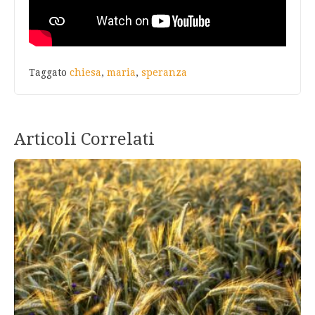
Taggato
chiesa
,
maria
,
speranza
Articoli Correlati