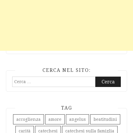
CERCA NEL SITO:
Ricerca
per:
TAG
accoglienza
amore
angelus
beatitudini
carità
catechesi
catechesi sulla famiglia