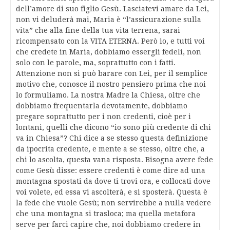
dell’amore di suo figlio Gesù. Lasciatevi amare da Lei,
non vi deluderà mai, Maria è “l’assicurazione sulla
vita” che alla fine della tua vita terrena, sarai
ricompensato con la VITA ETERNA. Però io, e tutti voi
che credete in Maria, dobbiamo essergli fedeli, non
solo con le parole, ma, soprattutto con i fatti.
Attenzione non si può barare con Lei, per il semplice
motivo che, conosce il nostro pensiero prima che noi
lo formuliamo. La nostra Madre la Chiesa, oltre che
dobbiamo frequentarla devotamente, dobbiamo
pregare soprattutto per i non credenti, cioè per i
lontani, quelli che dicono “io sono più credente di chi
va in Chiesa”? Chi dice a se stesso questa definizione
da ipocrita credente, e mente a se stesso, oltre che, a
chi lo ascolta, questa vana risposta. Bisogna avere fede
come Gesù disse: essere credenti è come dire ad una
montagna spostati da dove ti trovi ora, e collocati dove
voi volete, ed essa vi ascolterà, e si sposterà. Questa è
la fede che vuole Gesù; non servirebbe a nulla vedere
che una montagna si trasloca; ma quella metafora
serve per farci capire che, noi dobbiamo credere in