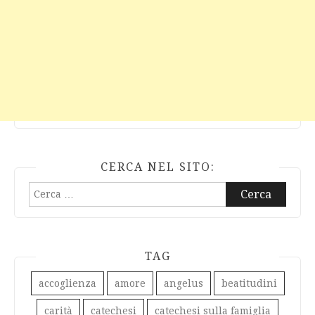
CERCA NEL SITO:
Ricerca
per:
TAG
accoglienza
amore
angelus
beatitudini
carità
catechesi
catechesi sulla famiglia