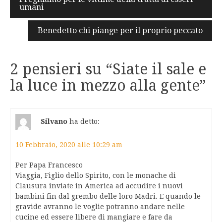
umani
articoli
Benedetto chi piange per il proprio peccato
2 pensieri su “
Siate il sale e
la luce in mezzo alla gente
”
Silvano
ha detto:
10 Febbraio, 2020 alle 10:29 am
Per Papa Francesco
Viaggia, Figlio dello Spirito, con le monache di
Clausura inviate in America ad accudire i nuovi
bambini fin dal grembo delle loro Madri. E quando le
gravide avranno le voglie potranno andare nelle
cucine ed essere libere di mangiare e fare da