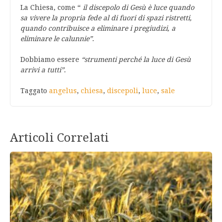
La Chiesa, come “
il discepolo di Gesù è luce quando
sa vivere la propria fede al di fuori di spazi ristretti,
quando contribuisce a eliminare i pregiudizi, a
eliminare le calunnie”
.
Dobbiamo essere
“strumenti perché la luce di Gesù
arrivi a tutti”
.
Taggato
angelus
,
chiesa
,
discepoli
,
luce
,
sale
Articoli Correlati