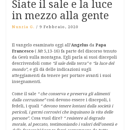
Siate il sale e la luce
in mezzo alla gente
Nunzia G.
/
9 Febbraio, 2020
Il vangelo esaminato oggi all’
Angelus
da
Papa
Francesco
(
Mt
5,13-16) fa parte del discorso tenuto
da Gesù sulla montagna. Egli parla ai suoi discepoli
descrivendoli come
“il sale della terra”
e
“la luce del
mondo”
, e gli dà delle indicazioni sugli
atteggiamenti da tenere per portare avanti i suoi
insegnamenti.
Come il sale
“ che conserva e preserva gli alimenti
dalla corruzione”
così devono essere i discepoli, i
fedeli, i quali
“ devono tenere lontani dalla società i
pericoli, i germi corrosivi che inquinano la vita delle
persone”.
Cosa vuol dire?
“ resistere al degrado
morale, al peccato, testimoniando i valori dell’onestà e