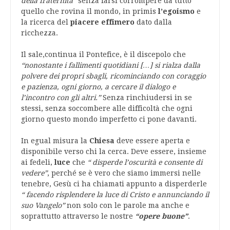
della fraternità”
senza farsi corrompere da tutto
quello che rovina il mondo, in primis
l’egoismo
e
la ricerca del
piacere effimero
dato dalla
ricchezza.
Il sale,continua il Pontefice, è il discepolo che
“nonostante i fallimenti quotidiani […] si rialza dalla
polvere dei propri sbagli, ricominciando con coraggio
e pazienza, ogni giorno, a cercare il dialogo e
l’incontro con gli altri.”
Senza rinchiudersi in se
stessi, senza soccombere alle difficoltà che ogni
giorno questo mondo imperfetto ci pone davanti.
In egual misura la
Chiesa
deve essere aperta e
disponibile verso chi la cerca. Deve essere, insieme
ai fedeli,
luce
che
“ disperde l’oscurità e consente di
vedere”
, perché se è vero che siamo immersi nelle
tenebre, Gesù ci ha chiamati appunto a disperderle
“ facendo risplendere la luce di Cristo e annunciando il
suo Vangelo”
non solo con le parole ma anche e
soprattutto attraverso le nostre
“opere buone”
.