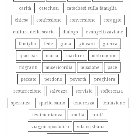
carità
catechesi
catechesi sulla famiglia
chiesa
confessione
conversione
coraggio
cultura dello scarto
dialogo
evangelizzazione
famiglia
fede
gioia
giovani
guerra
ipocrisia
maria
martirio
matrimonio
migranti
misericordia
missione
pace
peccato
perdono
povertà
preghiera
resurrezione
salvezza
servizio
sofferenza
speranza
spirito santo
tenerezza
tentazione
testimonianza
umiltà
unità
viaggio apostolico
vita cristiana