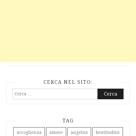
CERCA NEL SITO:
Ricerca
per:
TAG
accoglienza
amore
angelus
beatitudini