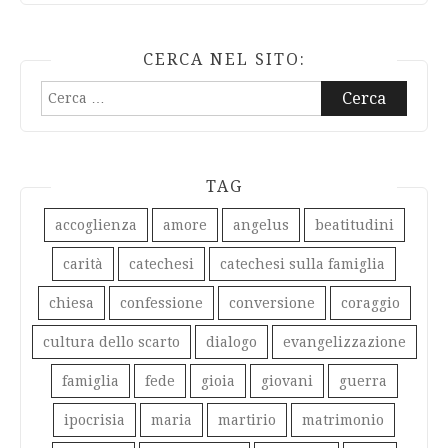
CERCA NEL SITO:
Ricerca
per:
TAG
accoglienza
amore
angelus
beatitudini
carità
catechesi
catechesi sulla famiglia
chiesa
confessione
conversione
coraggio
cultura dello scarto
dialogo
evangelizzazione
famiglia
fede
gioia
giovani
guerra
ipocrisia
maria
martirio
matrimonio