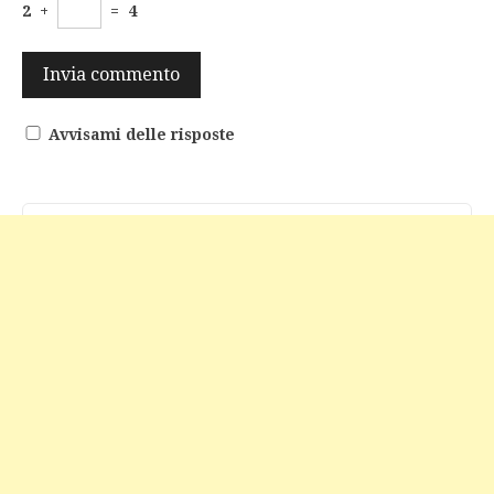
2
+
=
4
Avvisami delle risposte