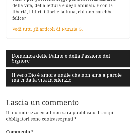
della vita, della lettura e degli animali. E con la
libertà, i libri, i fiori e la luna, chi non sarebbe
felice?
Vedi tutti gli articoli di Nunzia G. →
Navigazione
Domenica delle Palme e della Passione del
Signore
articoli
Il vero Dio è amore umile che non ama a parole
ma ci dà la vita in silenzio
Lascia un commento
Il tuo indirizzo email non sarà pubblicato.
I campi
obbligatori sono contrassegnati
*
Commento
*