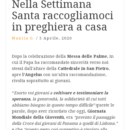
Nella Settimana
Santa raccogliamoci
in preghiera a casa
Nunzia G.
/
5 Aprile, 2020
Dopo la celebrazione della
Messa delle Palme
, in
cui il Papa ha raccomandato sincerità verso noi
stessi dall’altare della
Cattedrale in San Pietro
,
apre
l’Angelus
con un’altra raccomandazione,
rivolta soprattutto ai giovani.
“
E
sorto voi giovani a
coltivare e testimoniare la
speranza
, la generosità, la solidarietà di cui tutti
abbiamo bisogno in questo tempo difficile”
queste le
parole, dopo aver ricordato che oggi,
Giornata
Mondiale della Gioventù
, era
“previsto il passaggio
della Croce dai giovani di Panama a quelli di Lisbona.”
e che
“questo gesto così suggestivo è rinviato alla