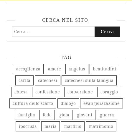
CERCA NEL SITO:
Ricerca
per:
TAG
accoglienza
amore
angelus
beatitudini
carità
catechesi
catechesi sulla famiglia
chiesa
confessione
conversione
coraggio
cultura dello scarto
dialogo
evangelizzazione
famiglia
fede
gioia
giovani
guerra
ipocrisia
maria
martirio
matrimonio