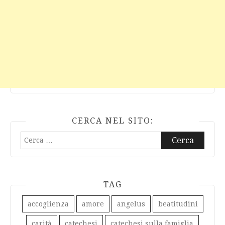
CERCA NEL SITO:
Ricerca
per:
TAG
accoglienza
amore
angelus
beatitudini
carità
catechesi
catechesi sulla famiglia