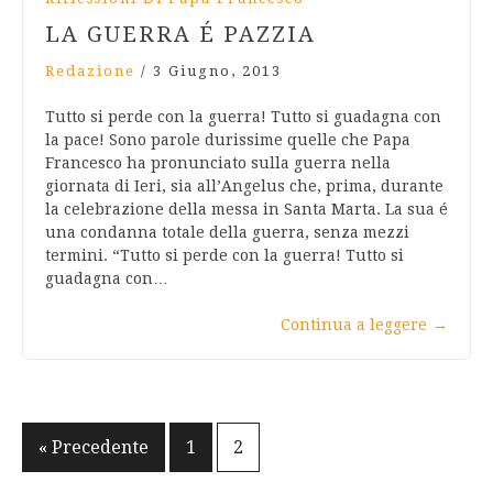
LA GUERRA É PAZZIA
Redazione
/
3 Giugno, 2013
Tutto si perde con la guerra! Tutto si guadagna con
la pace! Sono parole durissime quelle che Papa
Francesco ha pronunciato sulla guerra nella
giornata di Ieri, sia all’Angelus che, prima, durante
la celebrazione della messa in Santa Marta. La sua é
una condanna totale della guerra, senza mezzi
termini. “Tutto si perde con la guerra! Tutto si
guadagna con…
Continua a leggere
→
Navigazione
« Precedente
1
2
articoli