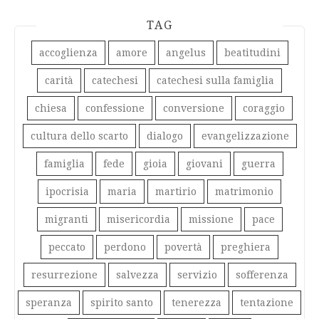
TAG
accoglienza
amore
angelus
beatitudini
carità
catechesi
catechesi sulla famiglia
chiesa
confessione
conversione
coraggio
cultura dello scarto
dialogo
evangelizzazione
famiglia
fede
gioia
giovani
guerra
ipocrisia
maria
martirio
matrimonio
migranti
misericordia
missione
pace
peccato
perdono
povertà
preghiera
resurrezione
salvezza
servizio
sofferenza
speranza
spirito santo
tenerezza
tentazione