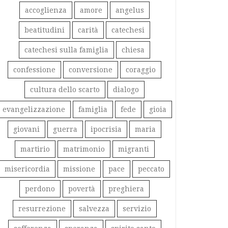
accoglienza
amore
angelus
beatitudini
carità
catechesi
catechesi sulla famiglia
chiesa
confessione
conversione
coraggio
cultura dello scarto
dialogo
evangelizzazione
famiglia
fede
gioia
giovani
guerra
ipocrisia
maria
martirio
matrimonio
migranti
misericordia
missione
pace
peccato
perdono
povertà
preghiera
resurrezione
salvezza
servizio