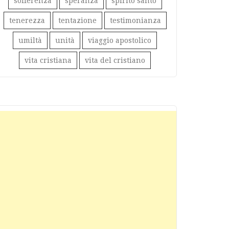
sofferenza
speranza
spirito santo
tenerezza
tentazione
testimonianza
umiltà
unità
viaggio apostolico
vita cristiana
vita del cristiano