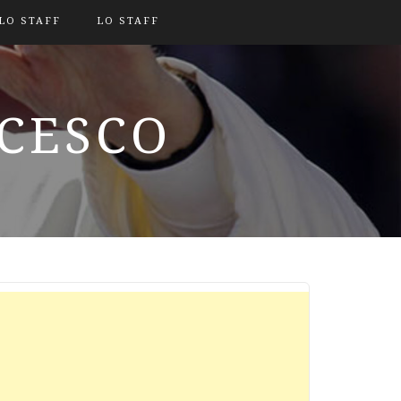
LO STAFF
LO STAFF
NCESCO