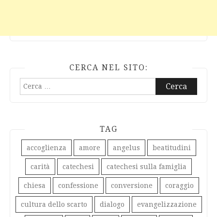
CERCA NEL SITO:
Ricerca
per:
TAG
accoglienza
amore
angelus
beatitudini
carità
catechesi
catechesi sulla famiglia
chiesa
confessione
conversione
coraggio
cultura dello scarto
dialogo
evangelizzazione