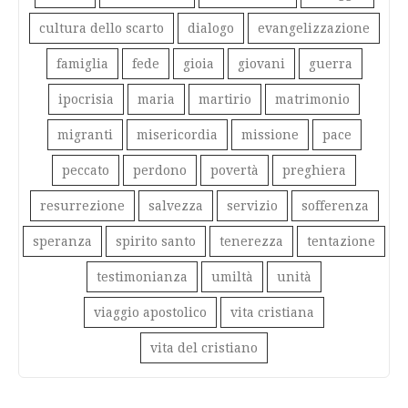
cultura dello scarto
dialogo
evangelizzazione
famiglia
fede
gioia
giovani
guerra
ipocrisia
maria
martirio
matrimonio
migranti
misericordia
missione
pace
peccato
perdono
povertà
preghiera
resurrezione
salvezza
servizio
sofferenza
speranza
spirito santo
tenerezza
tentazione
testimonianza
umiltà
unità
viaggio apostolico
vita cristiana
vita del cristiano