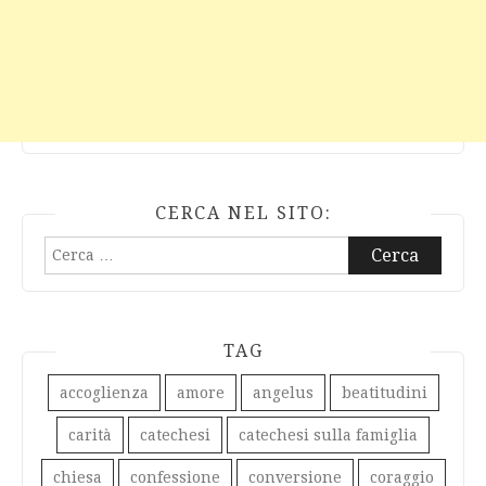
CERCA NEL SITO:
Ricerca
per:
TAG
accoglienza
amore
angelus
beatitudini
carità
catechesi
catechesi sulla famiglia
chiesa
confessione
conversione
coraggio