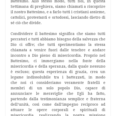
Battesimo. Allo stesso modo, tutti noi, in questa
Settimana di preghiera, siamo chiamati a riscoprire
il nostro Battesimo, e a farlo tutti i cristiani assieme,
cattolici, protestanti e ortodossi, lasciando dietro di
sé ciò che divide.
Condividere il battesimo significa che siamo tutti
peccatori e tutti abbiamo bisogno della salvezza che
Dio ci offre; che tutti sperimentiamo la stessa
chiamata a venire fuori dalle tenebre e andare
incontro a Dio pieno di misericordia. Proprio nel
Battesimo, ci immergiamo nella fonte della
misericordia e della speranza, dalla quale nessuno
è escluso; questa esperienza di grazia, crea un
legame indissolubile tra i battezzati, in modo
che noi ci consideriamo veramente fratelli e
membri di un solo popolo Dio, capace di
annunciare le meraviglie che Egli ha fatto,
partendo dalla testimonianza semplice e fraterna
dell’unità, così come dall’impegno reciproco ad
attuare le opere corporali e spirituali di
misericordia, realizzando la nostra missione