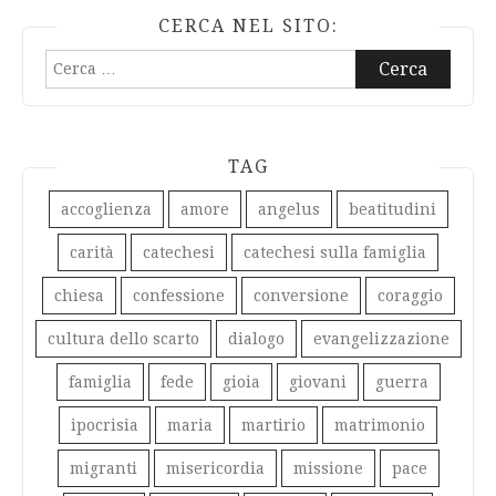
CERCA NEL SITO:
Ricerca
per:
TAG
accoglienza
amore
angelus
beatitudini
carità
catechesi
catechesi sulla famiglia
chiesa
confessione
conversione
coraggio
cultura dello scarto
dialogo
evangelizzazione
famiglia
fede
gioia
giovani
guerra
ipocrisia
maria
martirio
matrimonio
migranti
misericordia
missione
pace