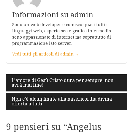
Informazioni su admin
Sono un web developer e conosco quasi tutti i
linguaggi web, esperto seo e grafico intermedio
sono appassionato di internet ma soprattutto di
programmazione lato server.
Vedi tutti gli articoli di admin →
Navigazione
L’amore di Gesù Cristo dura per sempre, non
avrà mai fine!
articoli
Non c’è alcun limite alla misericordia divina
offerta a tutti
9 pensieri su “
Angelus