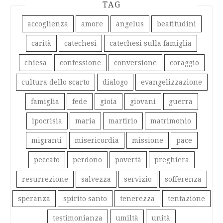
TAG
accoglienza
amore
angelus
beatitudini
carità
catechesi
catechesi sulla famiglia
chiesa
confessione
conversione
coraggio
cultura dello scarto
dialogo
evangelizzazione
famiglia
fede
gioia
giovani
guerra
ipocrisia
maria
martirio
matrimonio
migranti
misericordia
missione
pace
peccato
perdono
povertà
preghiera
resurrezione
salvezza
servizio
sofferenza
speranza
spirito santo
tenerezza
tentazione
testimonianza
umiltà
unità