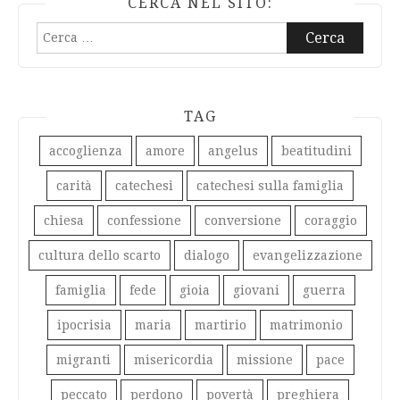
CERCA NEL SITO:
Ricerca
per:
TAG
accoglienza
amore
angelus
beatitudini
carità
catechesi
catechesi sulla famiglia
chiesa
confessione
conversione
coraggio
cultura dello scarto
dialogo
evangelizzazione
famiglia
fede
gioia
giovani
guerra
ipocrisia
maria
martirio
matrimonio
migranti
misericordia
missione
pace
peccato
perdono
povertà
preghiera