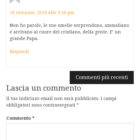
16 Gennaio, 2014 alle 5:16 pm
Non ho parole, le sue omelie sorprendono, ammaliano
e arrivano al cuore del cristiano, della gente. E’ un
grande Papa.
Rispondi
Navigazione
Commenti più recenti
commenti
Lascia un commento
Il tuo indirizzo email non sarà pubblicato.
I campi
obbligatori sono contrassegnati
*
Commento
*