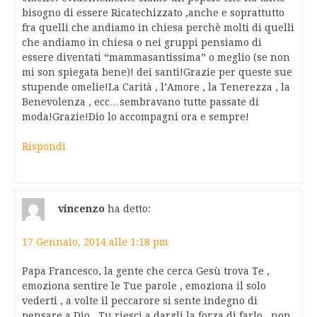
bisogno di essere Ricatechizzato ,anche e soprattutto
fra quelli che andiamo in chiesa perchè molti di quelli
che andiamo in chiesa o nei gruppi pensiamo di
essere diventati “mammasantissima” o meglio (se non
mi son spiegata bene)! dei santi!Grazie per queste sue
stupende omelie!La Carità , l’Amore , la Tenerezza , la
Benevolenza , ecc…sembravano tutte passate di
moda!Grazie!Dio lo accompagni ora e sempre!
Rispondi
vincenzo
ha detto:
17 Gennaio, 2014 alle 1:18 pm
Papa Francesco, la gente che cerca Gesù trova Te ,
emoziona sentire le Tue parole , emoziona il solo
vederti , a volte il peccarore si sente indegno di
pensare a Dio , Tu riesci a dargli la forza di farlo , non