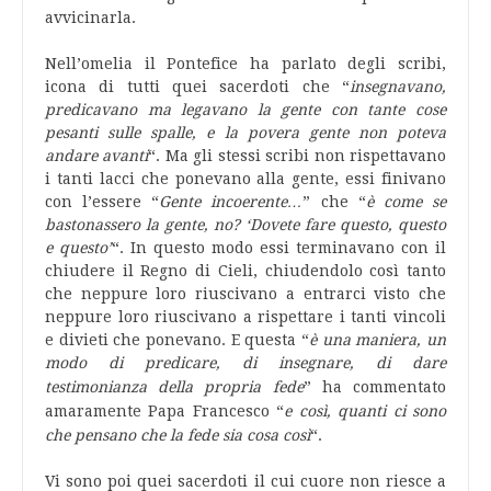
avvicinarla.
Nell’omelia il Pontefice ha parlato degli scribi,
icona di tutti quei sacerdoti che “
insegnavano,
predicavano ma legavano la gente con tante cose
pesanti sulle spalle, e la povera gente non poteva
andare avanti
“. Ma gli stessi scribi non rispettavano
i tanti lacci che ponevano alla gente, essi finivano
con l’essere “
Gente incoerente…
” che “
è come se
bastonassero la gente, no? ‘Dovete fare questo, questo
e questo’
“. In questo modo essi terminavano con il
chiudere il Regno di Cieli, chiudendolo così tanto
che neppure loro riuscivano a entrarci visto che
neppure loro riuscivano a rispettare i tanti vincoli
e divieti che ponevano. E questa “
è una maniera, un
modo di predicare, di insegnare, di dare
testimonianza della propria fede
”
ha commentato
amaramente Papa Francesco “
e
così, quanti ci sono
che pensano che la fede sia cosa così
“.
Vi sono poi quei sacerdoti il cui cuore non riesce a