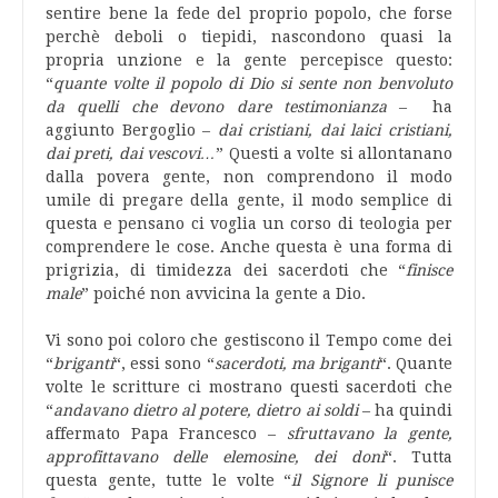
sentire bene la fede del proprio popolo, che forse
perchè deboli o tiepidi, nascondono quasi la
propria unzione e la gente percepisce questo:
“
quante volte il popolo di Dio si sente non benvoluto
da quelli che devono dare testimonianza
– ha
aggiunto Bergoglio –
dai cristiani, dai laici cristiani,
dai preti, dai vescovi…
” Questi a volte si allontanano
dalla povera gente, non comprendono il modo
umile di pregare della gente, il modo semplice di
questa e pensano ci voglia un corso di teologia per
comprendere le cose. Anche questa è una forma di
prigrizia, di timidezza dei sacerdoti che “
finisce
male
” poiché non avvicina la gente a Dio.
Vi sono poi coloro che gestiscono il Tempo come dei
“
briganti
“, essi sono “
sacerdoti, ma briganti
“. Quante
volte le scritture ci mostrano questi sacerdoti che
“
andavano dietro al potere, dietro ai soldi
– ha quindi
affermato Papa Francesco –
sfruttavano la gente,
approfittavano delle elemosine, dei doni
“. Tutta
questa gente, tutte le volte “
il Signore li punisce