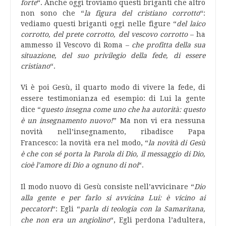
forte
“. Anche oggi troviamo questi briganti che altro
non sono che “
la figura del cristiano corrotto
“:
vediamo questi briganti oggi nelle figure “
del laico
corrotto, del prete corrotto, del vescovo corrotto
– ha
ammesso il Vescovo di Roma –
che profitta della sua
situazione, del suo privilegio della fede, di essere
cristiano
“.
Vi è poi Gesù, il quarto modo di vivere la fede, di
essere testimonianza ed esempio:
di Lui la gente
dice “
questo insegna come uno che ha autorità: questo
è un insegnamento nuovo!
” Ma non vi era nessuna
novità nell’insegnamento, ribadisce Papa
Francesco: la novità era nel modo,
“
la novità di Gesù
è che con sé porta la Parola di Dio, il messaggio di Dio,
cioè l’amore di Dio a ognuno di noi
“.
Il modo nuovo di Gesù consiste nell’avvicinare “
Dio
alla gente e per farlo si avvicina Lui: è vicino ai
peccatori
“: Egli “
parla di teologia con la Samaritana,
che non era un angiolino
“, Egli perdona l’adultera,