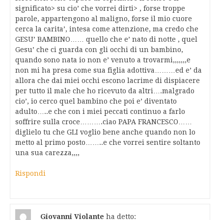
significato> su cio’ che vorrei dirti> , forse troppe
parole, appartengono al maligno, forse il mio cuore
cerca la carita’, intesa come attenzione, ma credo che
GESU’ BAMBINO…… quello che e’ nato di notte , quel
Gesu’ che ci guarda con gli occhi di un bambino,
quando sono nata io non e’ venuto a trovarmi,,,,,,,e
non mi ha presa come sua figlia adottiva………ed e’ da
allora che dai miei occhi escono lacrime di dispiacere
per tutto il male che ho ricevuto da altri….malgrado
cio’, io cerco quel bambino che poi e’ diventato
adulto…..e che con i miei peccati continuo a farlo
soffrire sulla croce……….ciao PAPA FRANCESCO……
diglielo tu che GLI voglio bene anche quando non lo
metto al primo posto……..e che vorrei sentire soltanto
una sua carezza,,,,
Rispondi
Giovanni Violante
ha detto: