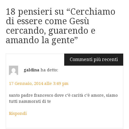
18 pensieri su “
Cerchiamo
di essere come Gesù
cercando, guarendo e
amando la gente
”
Navigazione
Commenti più recenti
commenti
galdina
ha detto:
17 Gennaio, 2014 alle 3:49 pm
santo padre francesco dove c’è carità c’è amore, siamo
tutti nammorati di te
Rispondi