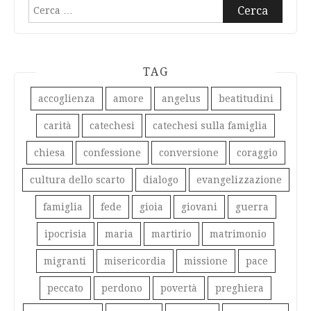
Ricerca
per:
TAG
accoglienza
amore
angelus
beatitudini
carità
catechesi
catechesi sulla famiglia
chiesa
confessione
conversione
coraggio
cultura dello scarto
dialogo
evangelizzazione
famiglia
fede
gioia
giovani
guerra
ipocrisia
maria
martirio
matrimonio
migranti
misericordia
missione
pace
peccato
perdono
povertà
preghiera