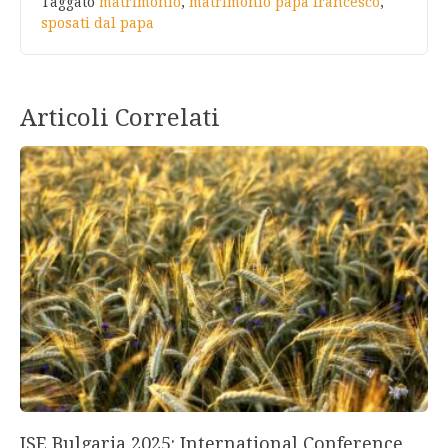
Taggato
matrimonio
,
matrimonio papa francesco
,
sposati dal papa
Articoli Correlati
ISE Bulgaria 2025: International Conference