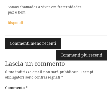
Somos chamados a viver em fraternidades…
paz e bem
Rispondi
Navigazione
Commenti meno recenti
commenti
Commenti più recenti
Lascia un commento
Il tuo indirizzo email non sarà pubblicato.
I campi
obbligatori sono contrassegnati
*
Commento
*