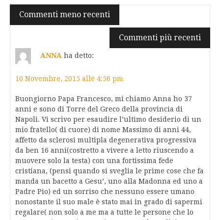
Navigazione
Commenti meno recenti
commenti
Commenti più recenti
ANNA
ha detto:
10 Novembre, 2015 alle 4:56 pm
Buongiorno Papa Francesco, mi chiamo Anna ho 37
anni e sono di Torre del Greco della provincia di
Napoli. Vi scrivo per esaudire l’ultimo desiderio di un
mio fratello( di cuore) di nome Massimo di anni 44,
affetto da sclerosi multipla degenerativa progressiva
da ben 16 anni(costretto a vivere a letto riuscendo a
muovere solo la testa) con una fortissima fede
cristiana, (pensi quando si sveglia le prime cose che fa
manda un bacetto a Gesu’, uno alla Madonna ed uno a
Padre Pio) ed un sorriso che nessuno essere umano
nonostante il suo male è stato mai in grado di sapermi
regalare( non solo a me ma a tutte le persone che lo