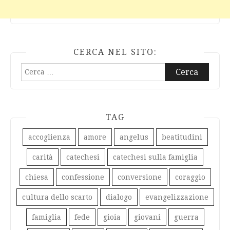
CERCA NEL SITO:
Ricerca
per:
TAG
accoglienza
amore
angelus
beatitudini
carità
catechesi
catechesi sulla famiglia
chiesa
confessione
conversione
coraggio
cultura dello scarto
dialogo
evangelizzazione
famiglia
fede
gioia
giovani
guerra