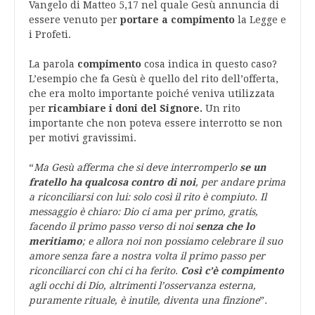
Vangelo di Matteo 5,17 nel quale Gesù annuncia di
essere venuto per
portare a compimento
la Legge e
i Profeti.
La parola
compimento
cosa indica in questo caso?
L’esempio che fa Gesù è quello del rito dell’offerta,
che era molto importante poiché veniva utilizzata
per
ricambiare i doni del Signore.
Un rito
importante che non poteva essere interrotto se non
per motivi gravissimi.
“
Ma Gesù afferma che si deve interromperlo
se un
fratello ha qualcosa contro di noi
, per andare prima
a riconciliarsi con lui: solo così il rito è compiuto. Il
messaggio è chiaro: Dio ci ama per primo, gratis,
facendo il primo passo verso di noi
senza che lo
meritiamo
; e allora noi non possiamo celebrare il suo
amore senza fare a nostra volta il primo passo per
riconciliarci con chi ci ha ferito.
Così c’è compimento
agli occhi di Dio, altrimenti l’osservanza esterna,
puramente rituale, è inutile, diventa una finzione
”
.