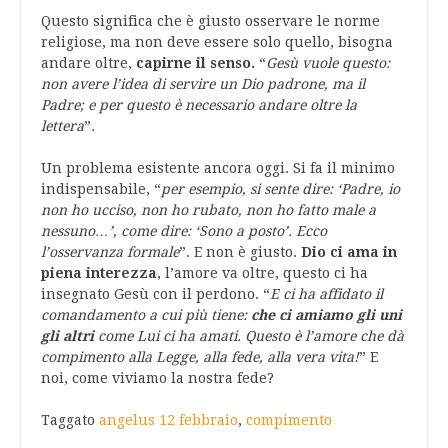
Questo significa che è giusto osservare le norme
religiose, ma non deve essere solo quello, bisogna
andare oltre,
capirne il senso.
“
Gesù vuole questo:
non avere l’idea di servire un Dio padrone, ma il
Padre; e per questo è necessario andare oltre la
lettera
”
.
Un problema esistente ancora oggi. Si fa il minimo
indispensabile, “
per esempio, si sente dire: ‘Padre, io
non ho ucciso, non ho rubato, non ho fatto male a
nessuno…’, come dire: ‘Sono a posto’. Ecco
l’osservanza formale
”. E non è giusto.
Dio ci ama in
piena interezza
, l’amore va oltre, questo ci ha
insegnato Gesù con il perdono. “
E ci ha affidato il
comandamento a cui più tiene:
che ci amiamo gli uni
gli altri
come Lui ci ha amati. Questo è l’amore che dà
compimento alla Legge, alla fede, alla vera vita!
” E
noi, come viviamo la nostra fede?
Taggato
angelus 12 febbraio
,
compimento