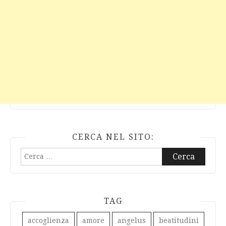
CERCA NEL SITO:
Ricerca
per:
TAG
accoglienza
amore
angelus
beatitudini