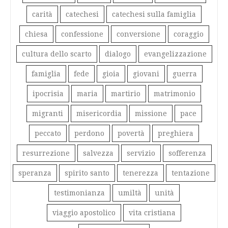
carità
catechesi
catechesi sulla famiglia
chiesa
confessione
conversione
coraggio
cultura dello scarto
dialogo
evangelizzazione
famiglia
fede
gioia
giovani
guerra
ipocrisia
maria
martirio
matrimonio
migranti
misericordia
missione
pace
peccato
perdono
povertà
preghiera
resurrezione
salvezza
servizio
sofferenza
speranza
spirito santo
tenerezza
tentazione
testimonianza
umiltà
unità
viaggio apostolico
vita cristiana