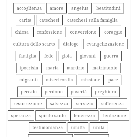
accoglienza
amore
angelus
beatitudini
carità
catechesi
catechesi sulla famiglia
chiesa
confessione
conversione
coraggio
cultura dello scarto
dialogo
evangelizzazione
famiglia
fede
gioia
giovani
guerra
ipocrisia
maria
martirio
matrimonio
migranti
misericordia
missione
pace
peccato
perdono
povertà
preghiera
resurrezione
salvezza
servizio
sofferenza
speranza
spirito santo
tenerezza
tentazione
testimonianza
umiltà
unità