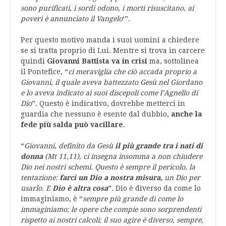
sono purificati, i sordi odono, i morti risuscitano, ai
poveri è annunciato il Vangelo
‘”.
Per questo motivo manda i suoi uomini a chiedere
se si tratta proprio di Lui. Mentre si trova in carcere
quindi
Giovanni Battista va in crisi
ma, sottolinea
il Pontefice, “
ci meraviglia che ciò accada proprio a
Giovanni, il quale aveva battezzato Gesù nel Giordano
e lo aveva indicato ai suoi discepoli come l’Agnello di
Dio
”. Questo è indicativo, dovrebbe metterci in
guardia che nessuno è esente dal dubbio,
anche la
fede più salda può vacillare
.
“
Giovanni, definito da Gesù
il più grande tra i nati di
donna
(Mt 11,11), ci insegna insomma a non chiudere
Dio nei nostri schemi. Questo è sempre il pericolo, la
tentazione:
farci un Dio a nostra misura,
un Dio per
usarlo. E
Dio è altra cosa
”
.
Dio è diverso da come lo
immaginiamo, è “
sempre più grande di come lo
immaginiamo; le opere che compie sono sorprendenti
rispetto ai nostri calcoli; il suo agire è diverso, sempre,