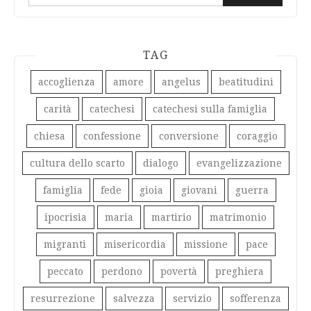
per:
TAG
accoglienza
amore
angelus
beatitudini
carità
catechesi
catechesi sulla famiglia
chiesa
confessione
conversione
coraggio
cultura dello scarto
dialogo
evangelizzazione
famiglia
fede
gioia
giovani
guerra
ipocrisia
maria
martirio
matrimonio
migranti
misericordia
missione
pace
peccato
perdono
povertà
preghiera
resurrezione
salvezza
servizio
sofferenza