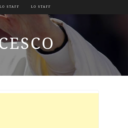
LO STAFF
LO STAFF
NCESCO