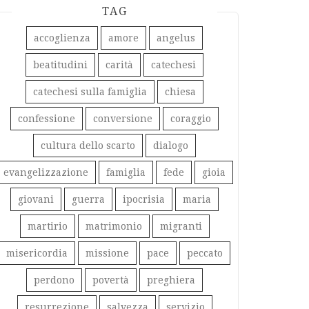
TAG
accoglienza
amore
angelus
beatitudini
carità
catechesi
catechesi sulla famiglia
chiesa
confessione
conversione
coraggio
cultura dello scarto
dialogo
evangelizzazione
famiglia
fede
gioia
giovani
guerra
ipocrisia
maria
martirio
matrimonio
migranti
misericordia
missione
pace
peccato
perdono
povertà
preghiera
resurrezione
salvezza
servizio