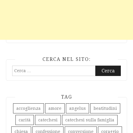
CERCA NEL SITO:
Ricerca
per:
TAG
accoglienza
amore
angelus
beatitudini
carità
catechesi
catechesi sulla famiglia
chiesa
confessione
conversione
coraggio