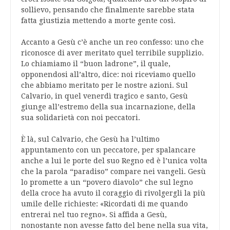
sollievo, pensando che finalmente sarebbe stata
fatta giustizia mettendo a morte gente così.
Accanto a Gesù c’è anche un reo confesso: uno che
riconosce di aver meritato quel terribile supplizio.
Lo chiamiamo il “buon ladrone”, il quale,
opponendosi all’altro, dice: noi riceviamo quello
che abbiamo meritato per le nostre azioni. Sul
Calvario, in quel venerdì tragico e santo, Gesù
giunge all’estremo della sua incarnazione, della
sua solidarietà con noi peccatori.
È là, sul Calvario, che Gesù ha l’ultimo
appuntamento con un peccatore, per spalancare
anche a lui le porte del suo Regno ed è l’unica volta
che la parola “paradiso” compare nei vangeli. Gesù
lo promette a un “povero diavolo” che sul legno
della croce ha avuto il coraggio di rivolgergli la più
umile delle richieste: «Ricordati di me quando
entrerai nel tuo regno». Si affida a Gesù,
nonostante non avesse fatto del bene nella sua vita,