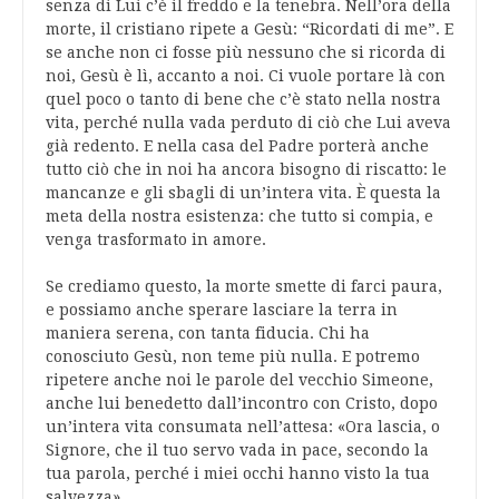
senza di Lui c’è il freddo e la tenebra. Nell’ora della
morte, il cristiano ripete a Gesù: “Ricordati di me”. E
se anche non ci fosse più nessuno che si ricorda di
noi, Gesù è lì, accanto a noi. Ci vuole portare là con
quel poco o tanto di bene che c’è stato nella nostra
vita, perché nulla vada perduto di ciò che Lui aveva
già redento. E nella casa del Padre porterà anche
tutto ciò che in noi ha ancora bisogno di riscatto: le
mancanze e gli sbagli di un’intera vita. È questa la
meta della nostra esistenza: che tutto si compia, e
venga trasformato in amore.
Se crediamo questo, la morte smette di farci paura,
e possiamo anche sperare lasciare la terra in
maniera serena, con tanta fiducia. Chi ha
conosciuto Gesù, non teme più nulla. E potremo
ripetere anche noi le parole del vecchio Simeone,
anche lui benedetto dall’incontro con Cristo, dopo
un’intera vita consumata nell’attesa: «Ora lascia, o
Signore, che il tuo servo vada in pace, secondo la
tua parola, perché i miei occhi hanno visto la tua
salvezza».