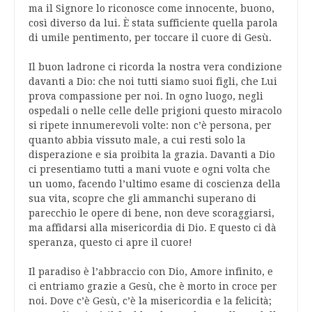
ma il Signore lo riconosce come innocente, buono,
così diverso da lui. È stata sufficiente quella parola
di umile pentimento, per toccare il cuore di Gesù.
Il buon ladrone ci ricorda la nostra vera condizione
davanti a Dio: che noi tutti siamo suoi figli, che Lui
prova compassione per noi. In ogno luogo, negli
ospedali o nelle celle delle prigioni questo miracolo
si ripete innumerevoli volte: non c’è persona, per
quanto abbia vissuto male, a cui resti solo la
disperazione e sia proibita la grazia. Davanti a Dio
ci presentiamo tutti a mani vuote e ogni volta che
un uomo, facendo l’ultimo esame di coscienza della
sua vita, scopre che gli ammanchi superano di
parecchio le opere di bene, non deve scoraggiarsi,
ma affidarsi alla misericordia di Dio. E questo ci dà
speranza, questo ci apre il cuore!
Il paradiso è l’abbraccio con Dio, Amore infinito, e
ci entriamo grazie a Gesù, che è morto in croce per
noi. Dove c’è Gesù, c’è la misericordia e la felicità;