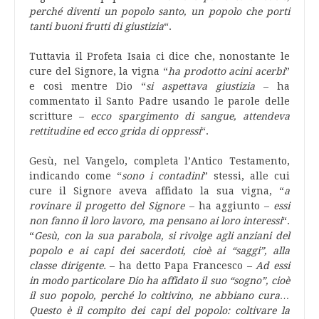
perché diventi un popolo santo, un popolo che porti
tanti buoni frutti di giustizia
“.
Tuttavia il Profeta Isaia ci dice che, nonostante le
cure del Signore, la vigna “
ha prodotto acini acerbi
”
e così mentre Dio “
si aspettava giustizia
– ha
commentato il Santo Padre usando le parole delle
scritture –
ecco spargimento di sangue, attendeva
rettitudine ed ecco grida di oppressi
“.
Gesù, nel Vangelo, completa l’Antico Testamento,
indicando come “
sono i contadini
” stessi, alle cui
cure il Signore aveva affidato la sua vigna, “
a
rovinare il progetto del Signore
– ha aggiunto –
essi
non fanno il loro lavoro, ma pensano ai loro interessi
“.
“
Gesù, con la sua parabola, si rivolge agli anziani del
popolo e ai capi dei sacerdoti, cioè ai “saggi”, alla
classe dirigente.
– ha detto Papa Francesco –
Ad essi
in modo particolare Dio ha affidato il suo “sogno”, cioè
il suo popolo, perché lo coltivino, ne abbiano cura…
Questo è il compito dei capi del popolo: coltivare la