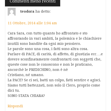
Commenti meno recenti
commenti
teodora
ha detto:
11 Ottobre, 2014 alle 1:04 am
Cara Sara, con tutto quanto ho affrontato e sto
affrontando in vari ambiti, la polemica e le chiachiere
inutili sono bandite da ogni mio pensiero.
Le parole sono una cosa, i fatti sono altra cosa.
Parlare di PACE, di carità, di affetto, di giustizia ecc….e
dovere sconfinatamente confrontarti con soggetti che,
queste cose non le conoscono e non le praticano,
ancorchè le PREDICHINO, non è nè
Cristiano, né umano.
La PACE? Se ci sei, batti un colpo, fatti sentire e agisci.
Siamo tutti battezzati, non solo il Clero, proprio come
dici tu.
SONO STATA CHIARA?
Rispondi