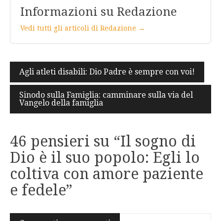
Informazioni su Redazione
Vedi tutti gli articoli di Redazione →
Navigazione
Agli atleti disabili: Dio Padre è sempre con voi!
articoli
Sinodo sulla Famiglia: camminare sulla via del
Vangelo della famiglia
46 pensieri su “
Il sogno di
Dio è il suo popolo: Egli lo
coltiva con amore paziente
e fedele
”
Navigazione