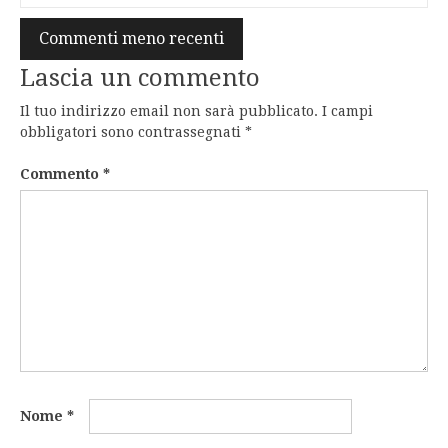
Navigazione
Commenti meno recenti
commenti
Lascia un commento
Il tuo indirizzo email non sarà pubblicato.
I campi
obbligatori sono contrassegnati
*
Commento
*
Nome
*