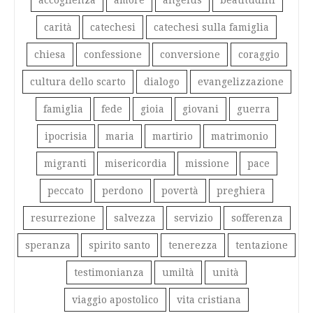
accoglienza
amore
angelus
beatitudini
carità
catechesi
catechesi sulla famiglia
chiesa
confessione
conversione
coraggio
cultura dello scarto
dialogo
evangelizzazione
famiglia
fede
gioia
giovani
guerra
ipocrisia
maria
martirio
matrimonio
migranti
misericordia
missione
pace
peccato
perdono
povertà
preghiera
resurrezione
salvezza
servizio
sofferenza
speranza
spirito santo
tenerezza
tentazione
testimonianza
umiltà
unità
viaggio apostolico
vita cristiana