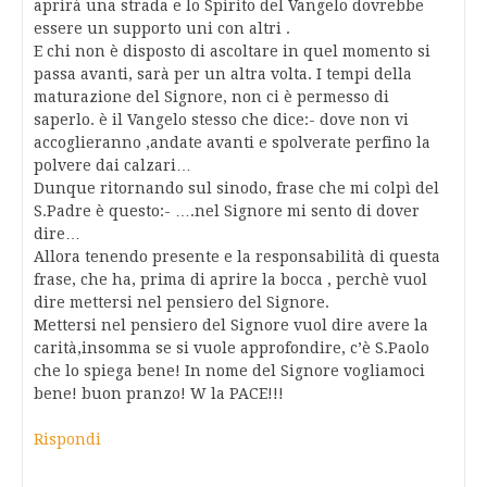
aprirà una strada e lo Spirito del Vangelo dovrebbe
essere un supporto uni con altri .
E chi non è disposto di ascoltare in quel momento si
passa avanti, sarà per un altra volta. I tempi della
maturazione del Signore, non ci è permesso di
saperlo. è il Vangelo stesso che dice:- dove non vi
accoglieranno ,andate avanti e spolverate perfino la
polvere dai calzari…
Dunque ritornando sul sinodo, frase che mi colpì del
S.Padre è questo:- ….nel Signore mi sento di dover
dire…
Allora tenendo presente e la responsabilità di questa
frase, che ha, prima di aprire la bocca , perchè vuol
dire mettersi nel pensiero del Signore.
Mettersi nel pensiero del Signore vuol dire avere la
carità,insomma se si vuole approfondire, c’è S.Paolo
che lo spiega bene! In nome del Signore vogliamoci
bene! buon pranzo! W la PACE!!!
Rispondi