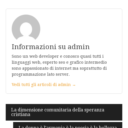
Informazioni su admin
Sono un web developer e conosco quasi tutti i
linguaggi web, esperto seo e grafico intermedio
sono appassionato di internet ma soprattutto di
programmazione lato server.
Vedi tutti gli articoli di admin →
Navigazione
La dimensione comunitaria della speranza
cristiana
articoli
La donna è l’armonia è la poesia è la bellezza