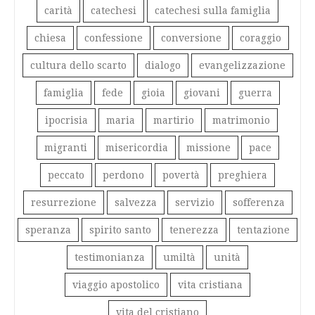
carità
catechesi
catechesi sulla famiglia
chiesa
confessione
conversione
coraggio
cultura dello scarto
dialogo
evangelizzazione
famiglia
fede
gioia
giovani
guerra
ipocrisia
maria
martirio
matrimonio
migranti
misericordia
missione
pace
peccato
perdono
povertà
preghiera
resurrezione
salvezza
servizio
sofferenza
speranza
spirito santo
tenerezza
tentazione
testimonianza
umiltà
unità
viaggio apostolico
vita cristiana
vita del cristiano