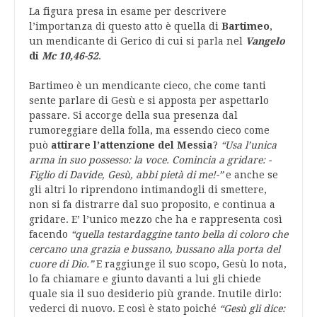
La figura presa in esame per descrivere
l’importanza di questo atto è quella di
Bartimeo
,
un mendicante di Gerico di cui si parla nel
Vangelo
di
Mc 10,46-52
.
Bartimeo è un mendicante cieco, che come tanti
sente parlare di Gesù e si apposta per aspettarlo
passare. Si accorge della sua presenza dal
rumoreggiare della folla, ma essendo cieco come
può
attirare l’attenzione del Messia
?
“Usa l’unica
arma in suo possesso: la voce. Comincia a gridare: -
Figlio di Davide, Gesù, abbi pietà di me!-”
e anche se
gli altri lo riprendono intimandogli di smettere,
non si fa distrarre dal suo proposito, e continua a
gridare. E’ l’unico mezzo che ha e rappresenta così
facendo
“quella testardaggine tanto bella di coloro che
cercano una grazia e bussano, bussano alla porta del
cuore di Dio.”
E raggiunge il suo scopo, Gesù lo nota,
lo fa chiamare e giunto davanti a lui gli chiede
quale sia il suo desiderio più grande. Inutile dirlo:
vederci di nuovo. E così è stato poiché
“Gesù gli dice: