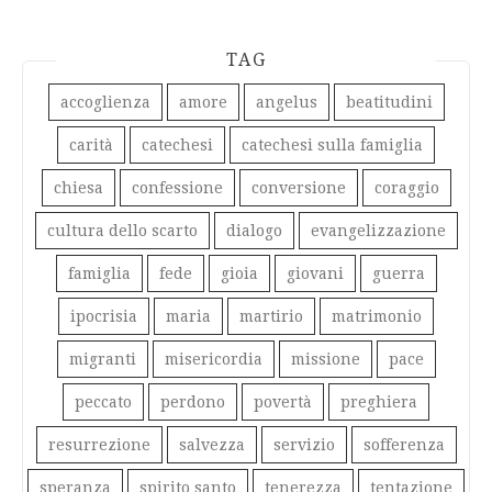
TAG
accoglienza
amore
angelus
beatitudini
carità
catechesi
catechesi sulla famiglia
chiesa
confessione
conversione
coraggio
cultura dello scarto
dialogo
evangelizzazione
famiglia
fede
gioia
giovani
guerra
ipocrisia
maria
martirio
matrimonio
migranti
misericordia
missione
pace
peccato
perdono
povertà
preghiera
resurrezione
salvezza
servizio
sofferenza
speranza
spirito santo
tenerezza
tentazione