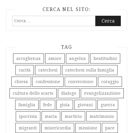
CERCA NEL SITO:
Ricerca
per:
TAG
accoglienza
amore
angelus
beatitudini
carità
catechesi
catechesi sulla famiglia
chiesa
confessione
conversione
coraggio
cultura dello scarto
dialogo
evangelizzazione
famiglia
fede
gioia
giovani
guerra
ipocrisia
maria
martirio
matrimonio
migranti
misericordia
missione
pace