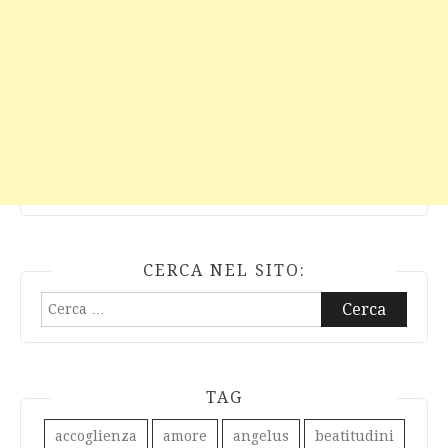
CERCA NEL SITO:
Ricerca
per:
TAG
accoglienza
amore
angelus
beatitudini