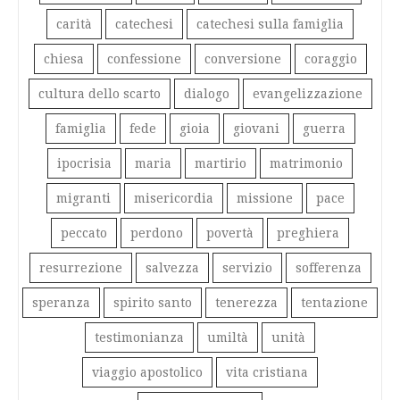
carità
catechesi
catechesi sulla famiglia
chiesa
confessione
conversione
coraggio
cultura dello scarto
dialogo
evangelizzazione
famiglia
fede
gioia
giovani
guerra
ipocrisia
maria
martirio
matrimonio
migranti
misericordia
missione
pace
peccato
perdono
povertà
preghiera
resurrezione
salvezza
servizio
sofferenza
speranza
spirito santo
tenerezza
tentazione
testimonianza
umiltà
unità
viaggio apostolico
vita cristiana