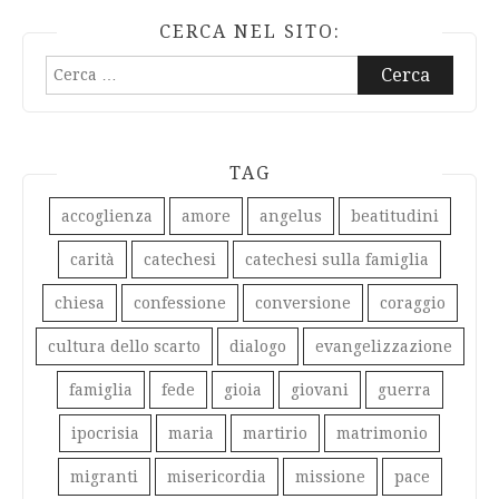
CERCA NEL SITO:
Ricerca
per:
TAG
accoglienza
amore
angelus
beatitudini
carità
catechesi
catechesi sulla famiglia
chiesa
confessione
conversione
coraggio
cultura dello scarto
dialogo
evangelizzazione
famiglia
fede
gioia
giovani
guerra
ipocrisia
maria
martirio
matrimonio
migranti
misericordia
missione
pace