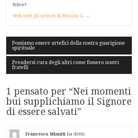
felice?
Vedi tutti gli articoli di Nunzia G. →
Navigazione
Possiamo essere artefici della nostra guarigione
spirituale
articoli
Prendersi cura degli altri come fossero nostri
fratelli
1 pensato per “
Nei momenti
bui supplichiamo il Signore
di essere salvati
”
Francesco Minniti
ha detto: