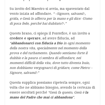
Su invito del Maestro si avvia, ma spaventato dal
vento inizia ad affondare.
“ –
Signore, salvami!-,
grida, e Gesù lo afferra per la mano e gli dice: -Uomo
di poca fede, perché hai dubitato?-.”
Questo brano, ci spiega il Pontefice, è un invito a
credere e sperare
, ad avere fiducia, ad
“
abbandonarci con fiducia a Dio
in ogni momento
della nostra vita, specialmente nel momento della
prova e del turbamento. Quando sentiamo forte il
dubbio e la paura ci sembra di affondare, nei
momenti difficili della vita, dove tutto diventa buio,
non dobbiamo vergognarci di gridare, come Pietro: -
Signore, salvami!-”
Questa supplica possiamo ripeterla sempre, ogni
volta che ne abbiamo bisogno, avendo la certezza di
essere ascoltati perché
“Gesù fa questo, Gesù è
la
mano del Padre che mai ci abbandona
”.