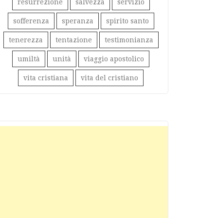
resurrezione
salvezza
servizio
sofferenza
speranza
spirito santo
tenerezza
tentazione
testimonianza
umiltà
unità
viaggio apostolico
vita cristiana
vita del cristiano