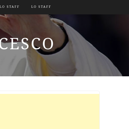
LO STAFF
LO STAFF
NCESCO