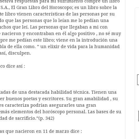
esiva respuestas para mi sufrimiento compré un libro
 S.A., El Gran Libro del Horoscopo; es un libro sobre la
ste libro vienen características de las personas por su
ado que las personas que lo leían me lo pedían una
uchos que leí. Las personas que llegaban a mi con
que nacieron y encontraban en él algo positivo , no sé muy
mpre me pedían este libro; viene en la introdución una
abla de ella como. ” un elixir de vida para la humanidad
 así, disculpen.
o dice así :
tadas de una destacada habilidad técnica. Tienen una
 ser buenos poetas y escritores. Su gran amabilidad , su
 les caracteriza podrían asegurarles una gran
emás elementos del horóscopo personal. Las bases de su
ad de sacrificio.”(p. 342)
nas que nacieron en 11 de marzo dice :