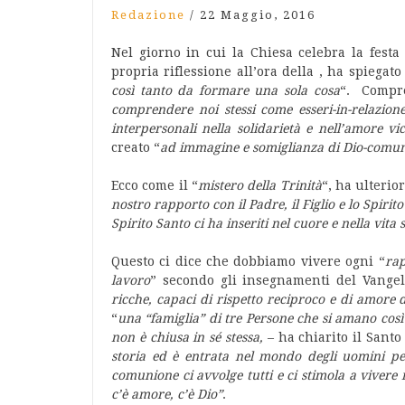
Redazione
/
22 Maggio, 2016
Nel giorno in cui la Chiesa celebra la festa
propria riflessione all’ora della , ha spiegat
così tanto da formare una sola cosa
“. Compre
comprendere noi stessi come esseri-in-relazion
interpersonali nella solidarietà e nell’amore vi
creato “
ad immagine e somiglianza di Dio-comu
Ecco come il “
mistero della Trinità
“, ha ulterio
nostro rapporto con il Padre, il Figlio e lo Spirit
Spirito Santo ci ha inseriti nel cuore e nella vit
Questo ci dice che dobbiamo vivere ogni “
rap
lavoro
” secondo gli insegnamenti del Vangel
ricche, capaci di rispetto reciproco e di amore d
“
una “famiglia” di tre Persone che si amano così
non è chiusa in sé stessa,
– ha chiarito il Santo
storia ed è entrata nel mondo degli uomini per
comunione ci avvolge tutti e ci stimola a vivere 
c’è amore, c’è Dio”
.