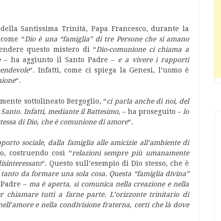
 della Santissima Trinità, Papa Francesco, durante la
o come “
Dio è una “famiglia” di tre Persone che si amano
ndere questo mistero di “
Dio-comunione ci chiama a
e
– ha aggiunto il Santo Padre –
e a vivere i rapporti
cendevole
“.
Infatti, come ci spiega la Genesi, l’uomo è
nione
“.
rmente sottolineato Bergoglio, “
ci parla anche di noi, del
o Santo. Infatti, mediante il Battesimo,
– ha proseguito –
lo
a stessa di Dio, che è comunione di amore
“.
porto sociale, dalla famiglia alle amicizie all’ambiente di
o, costruendo così “
relazioni sempre più umanamente
isinteressato
“. Questo sull’esempio di Dio stesso, che è
 tanto da formare una sola cosa. Questa “famiglia divina”
 Padre –
ma è aperta, si comunica nella creazione e nella
 chiamare tutti a farne parte. L’orizzonte trinitario di
nell’amore e nella condivisione fraterna, certi che là dove