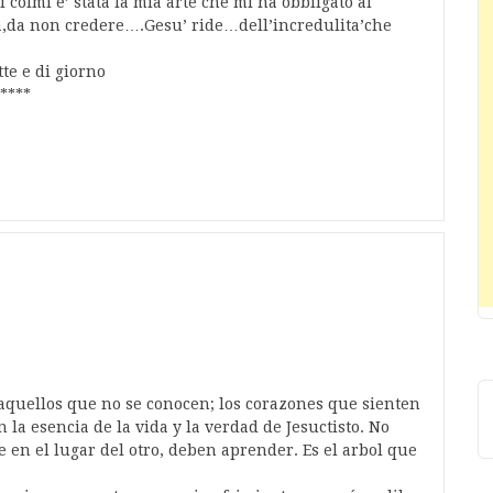
 colmi e’ stata la mia arte che mi ha obbligato al
ta,da non credere….Gesu’ ride…dell’incredulita’che
tte e di giorno
****
 aquellos que no se conocen; los corazones que sienten
a esencia de la vida y la verdad de Jesuctisto. No
 en el lugar del otro, deben aprender. Es el arbol que