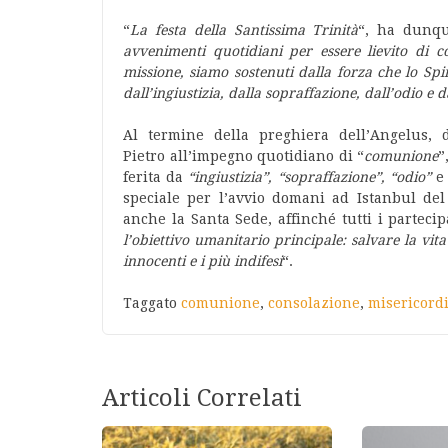
“
La festa della Santissima Trinità
“, ha dunqu
avvenimenti quotidiani per essere lievito di 
missione, siamo sostenuti dalla forza che lo Spi
dall’ingiustizia, dalla sopraffazione, dall’odio e d
Al termine della preghiera dell’Angelus, 
Pietro all’impegno quotidiano di “
comunione
”
ferita da
“ingiustizia”, “sopraffazione”, “odio”
speciale per l’avvio domani ad Istanbul del
anche la Santa Sede, affinché tutti i partecip
l’obiettivo umanitario principale: salvare la vit
innocenti e i più indifesi
“.
Taggato
comunione
,
consolazione
,
misericord
Articoli Correlati