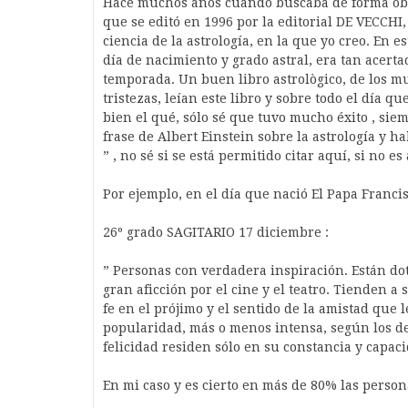
Hace muchos años cuando buscaba de forma obs
que se editó en 1996 por la editorial DE VECCHI,
ciencia de la astrología, en la que yo creo. En e
día de nacimiento y grado astral, era tan acert
temporada. Un buen libro astrològico, de los m
tristezas, leían este libro y sobre todo el día 
bien el qué, sólo sé que tuvo mucho éxito , sie
frase de Albert Einstein sobre la astrología y h
” , no sé si se está permitido citar aquí, si no es
Por ejemplo, en el día que nació El Papa Francisc
26º grado SAGITARIO 17 diciembre :
” Personas con verdadera inspiración. Están do
gran aficción por el cine y el teatro. Tienden a
fe en el prójimo y el sentido de la amistad que
popularidad, más o menos intensa, según los d
felicidad residen sólo en su constancia y capacid
En mi caso y es cierto en más de 80% las perso