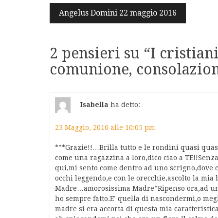
Navigazione
Angelus Domini 22 maggio 2016
articoli
2 pensieri su “
I cristian
comunione, consolazion
Isabella
ha detto:
23 Maggio, 2016 alle 10:05 pm
***Grazie!!…Brilla tutto e le rondini quasi quas
come una ragazzina a loro,dico ciao a TE!!Senz
qui,mi sento come dentro ad uno scrigno,dove ci
occhi leggendo,e con le orecchie,ascolto la mia
Madre…amorosissima Madre*Ripenso ora,ad una c
ho sempre fatto.E’ quella di nascondermi,o megl
madre si era accorta di questa mia caratterist