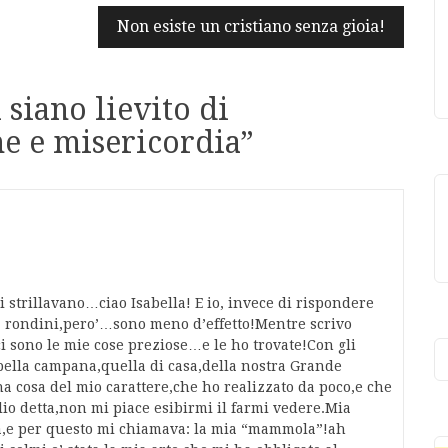
Non esiste un cristiano senza gioia!
i siano lievito di
e e misericordia
”
i strillavano…ciao Isabella! E io, invece di rispondere
a rondini,pero’…sono meno d’effetto!Mentre scrivo
 sono le mie cose preziose…e le ho trovate!Con gli
 bella campana,quella di casa,della nostra Grande
osa del mio carattere,che ho realizzato da poco,e che
io detta,non mi piace esibirmi il farmi vedere.Mia
ica,e per questo mi chiamava: la mia “mammola”!ah