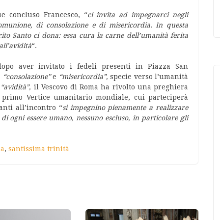
e concluso Francesco, “
ci invita ad impegnarci negli
comunione, di consolazione e di misericordia. In questa
rito Santo ci dona: essa cura la carne dell’umanità ferita
all’avidità
“.
dopo aver invitato i fedeli presenti in Piazza San
,
“consolazione”
e
“misericordia”,
specie verso l’umanità
e
“avidità”,
il Vescovo di Roma ha rivolto una preghiera
 primo Vertice umanitario mondiale, cui parteciperà
anti all’incontro “
si impegnino pienamente a realizzare
a di ogni essere umano, nessuno escluso, in particolare gli
ia
,
santissima trinità