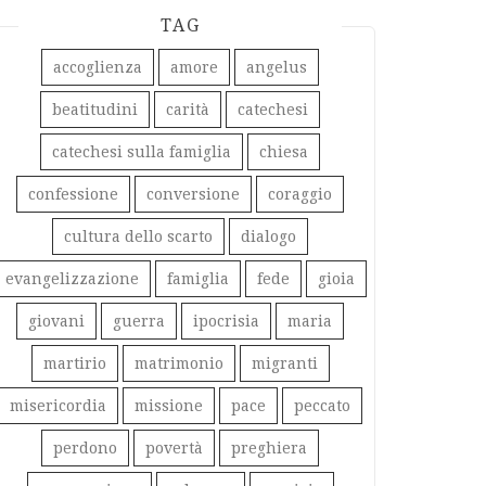
TAG
accoglienza
amore
angelus
beatitudini
carità
catechesi
catechesi sulla famiglia
chiesa
confessione
conversione
coraggio
cultura dello scarto
dialogo
evangelizzazione
famiglia
fede
gioia
giovani
guerra
ipocrisia
maria
martirio
matrimonio
migranti
misericordia
missione
pace
peccato
perdono
povertà
preghiera