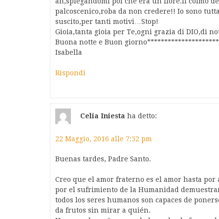
ah,spiegandomi poi che era un fiore.Il colmo dei
palcoscenico,roba da non credere!! Io sono tut
suscito,per tanti motivi…Stop!
Gioia,tanta gioia per Te,ogni grazia di DIO,di no
Buona notte e Buon giorno*********************
Isabella
Rispondi
Celia Iniesta
ha detto:
22 Maggio, 2016 alle 7:52 pm
Buenas tardes, Padre Santo.
Creo que el amor fraterno es el amor hasta por
por el sufrimiento de la Humanidad demuestran l
todos los seres humanos son capaces de ponerse
da frutos sin mirar a quién.