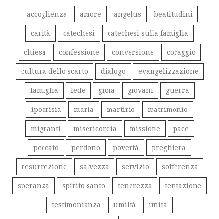
accoglienza
amore
angelus
beatitudini
carità
catechesi
catechesi sulla famiglia
chiesa
confessione
conversione
coraggio
cultura dello scarto
dialogo
evangelizzazione
famiglia
fede
gioia
giovani
guerra
ipocrisia
maria
martirio
matrimonio
migranti
misericordia
missione
pace
peccato
perdono
povertà
preghiera
resurrezione
salvezza
servizio
sofferenza
speranza
spirito santo
tenerezza
tentazione
testimonianza
umiltà
unità