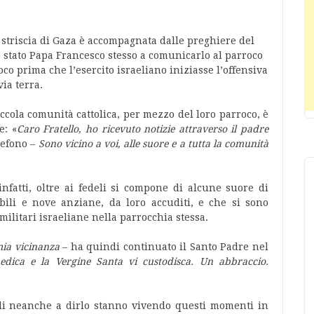
a striscia di Gaza è accompagnata dalle preghiere del
è stato Papa Francesco stesso a comunicarlo al parroco
co prima che l’esercito israeliano iniziasse l’offensiva
via terra.
iccola comunità cattolica, per mezzo del loro parroco, è
e: «
Caro Fratello, ho ricevuto notizie attraverso il padre
lefono –
Sono vicino a voi, alle suore e a tutta la comunità
infatti, oltre ai fedeli si compone di alcune suore di
li e nove anziane, da loro accuditi, e che si sono
 militari israeliane nella parrocchia stessa.
ia vicinanza
– ha quindi continuato il Santo Padre nel
dica e la Vergine Santa vi custodisca. Un abbraccio.
ali neanche a dirlo stanno vivendo questi momenti in