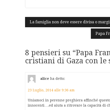
Navigazione
La famiglia non deve essere divisa o margi
articoli
Papa Fr
8 pensieri su “
Papa Fra
cristiani di Gaza con le
alice
ha detto:
23 Luglio, 2014 alle 9:36 am
Uniamoci in perenne preghiera affinché questo 
innocenti….ed aiuta a ritrovare la capacità di 