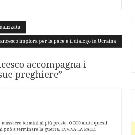
nalizzata
ancesco implora per la pace e il dialogo in Ucraina
ncesco accompagna i
 sue preghiere
”
massacro termini al più presto. O DIO aiuta questi
chi può a terminare la guerra. EVVIVA LA PACE.