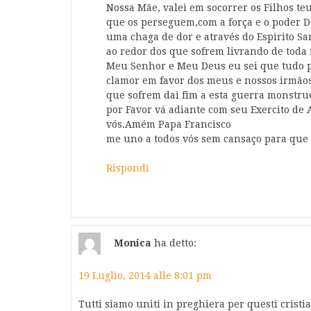
Nossa Mãe, valei em socorrer os Filhos te
que os perseguem,com a força e o poder D
uma chaga de dor e através do Espirito S
ao redor dos que sofrem livrando de toda
Meu Senhor e Meu Deus eu sei que tudo p
clamor em favor dos meus e nossos irmão
que sofrem dai fim a esta guerra monstruo
por Favor vá adiante com seu Exercito de 
vós.Amém Papa Francisco
me uno a todos vós sem cansaço para que
Rispondi
Monica
ha detto:
19 Luglio, 2014 alle 8:01 pm
Tutti siamo uniti in preghiera per questi cristian