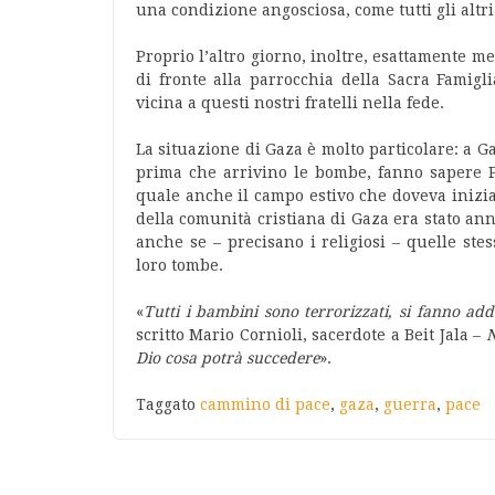
una condizione angosciosa, come tutti gli altri 
Proprio l’altro giorno, inoltre, esattamente m
di fronte alla parrocchia della Sacra Famigl
vicina a questi nostri fratelli nella fede.
La situazione di Gaza è molto particolare: a G
prima che arrivino le bombe, fanno sapere P
quale anche il campo estivo che doveva inizi
della comunità cristiana di Gaza era stato ann
anche se – precisano i religiosi – quelle st
loro tombe.
«
Tutti i bambini sono terrorizzati, si fanno add
scritto Mario Cornioli, sacerdote a Beit Jala –
N
Dio cosa potrà succedere
».
Taggato
cammino di pace
,
gaza
,
guerra
,
pace