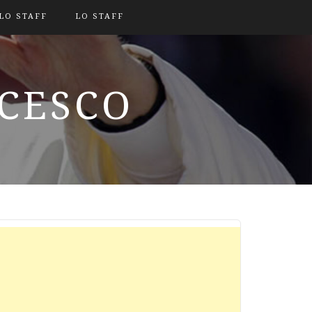
LO STAFF
LO STAFF
NCESCO