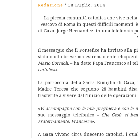
Redazione
/
18 Luglio, 2014
La piccola comunità cattolica che vive nell
Vescovo di Roma in questi difficili momenti: 
di Gaza, Jorge Hernandez, in una telefonata po
Il messaggio che il Pontefice ha inviato alla p
stato molto breve ma estremamente eloquent
Mario Cornioli.
– ha detto Papa Francesco al te
cattolica
».
La parrocchia della Sacra Famiglia di Gaza, 
Madre Teresa che seguono 28 bambini disabi
trasferite a vivere dall’inizio delle operazioni
«
Vi accompagno con la mia preghiera e con la m
suo messaggio telefonico –
Che Gesù vi bene
Fraternamente. Francesco
».
A Gaza vivono circa duecento cattolici, i qu