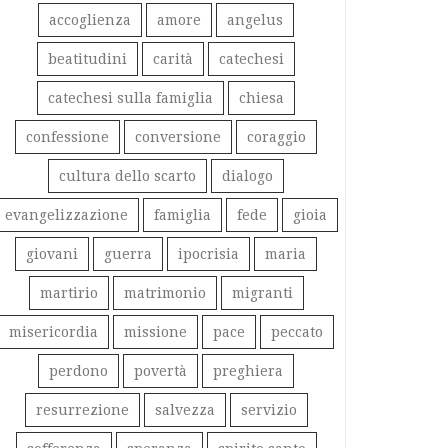
accoglienza
amore
angelus
beatitudini
carità
catechesi
catechesi sulla famiglia
chiesa
confessione
conversione
coraggio
cultura dello scarto
dialogo
evangelizzazione
famiglia
fede
gioia
giovani
guerra
ipocrisia
maria
martirio
matrimonio
migranti
misericordia
missione
pace
peccato
perdono
povertà
preghiera
resurrezione
salvezza
servizio