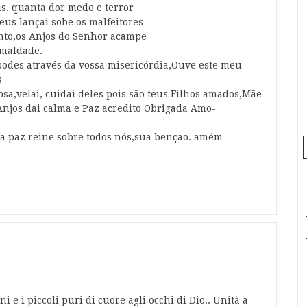
us, quanta dor medo e terror
eus lançai sobe os malfeitores
anto,os Anjos do Senhor acampe
 maldade.
odes através da vossa misericórdia,Ouve este meu
s
sa,velai, cuidai deles pois são teus Filhos amados,Mãe
Anjos dai calma e Paz acredito Obrigada Amo-
 a paz reine sobre todos nós,sua benção. amém
i e i piccoli puri di cuore agli occhi di Dio.. Unità a