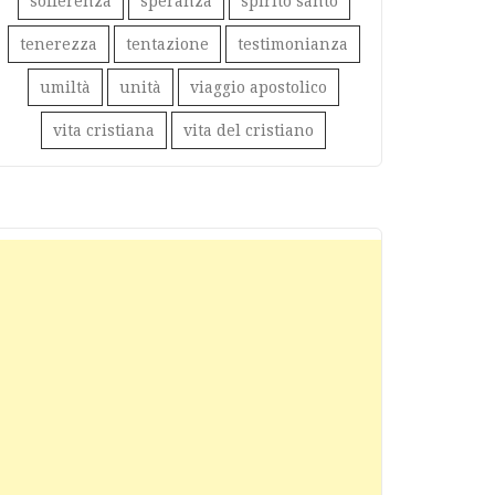
sofferenza
speranza
spirito santo
tenerezza
tentazione
testimonianza
umiltà
unità
viaggio apostolico
vita cristiana
vita del cristiano