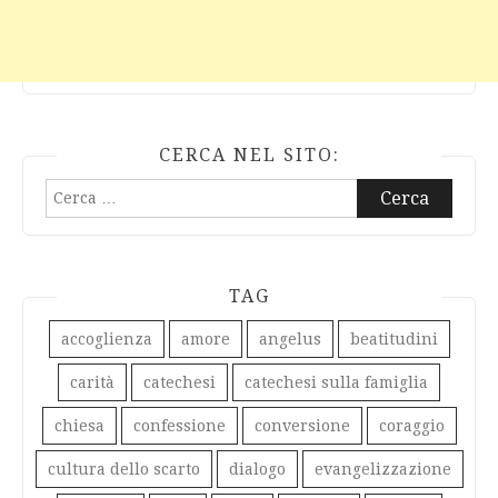
CERCA NEL SITO:
Ricerca
per:
TAG
accoglienza
amore
angelus
beatitudini
carità
catechesi
catechesi sulla famiglia
chiesa
confessione
conversione
coraggio
cultura dello scarto
dialogo
evangelizzazione