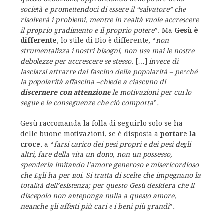
società e promettendoci di essere il “salvatore” che
risolverà i problemi, mentre in realtà vuole accrescere
il proprio gradimento e il proprio potere
”. Ma
Gesù è
differente
, lo stile di Dio è differente, “
non
strumentalizza i nostri bisogni, non usa mai le nostre
debolezze per accrescere se stesso.
[…]
invece di
lasciarsi attrarre dal fascino della popolarità – perché
la popolarità affascina –chiede a ciascuno di
discernere con attenzione
le motivazioni per cui lo
segue e le conseguenze che ciò comporta
”
.
Gesù raccomanda la folla di seguirlo solo se ha
delle buone motivazioni, se è disposta a
portare la
croce
, a “
farsi carico dei pesi propri e dei pesi degli
altri, fare della vita un dono, non un possesso,
spenderla imitando l’amore generoso e misericordioso
che Egli ha per noi. Si tratta di scelte che impegnano la
totalità dell’esistenza; per questo Gesù desidera che il
discepolo non anteponga nulla a questo amore,
neanche gli affetti più cari e i beni più grandi
”
.