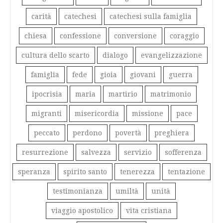
carità
catechesi
catechesi sulla famiglia
chiesa
confessione
conversione
coraggio
cultura dello scarto
dialogo
evangelizzazione
famiglia
fede
gioia
giovani
guerra
ipocrisia
maria
martirio
matrimonio
migranti
misericordia
missione
pace
peccato
perdono
povertà
preghiera
resurrezione
salvezza
servizio
sofferenza
speranza
spirito santo
tenerezza
tentazione
testimonianza
umiltà
unità
viaggio apostolico
vita cristiana