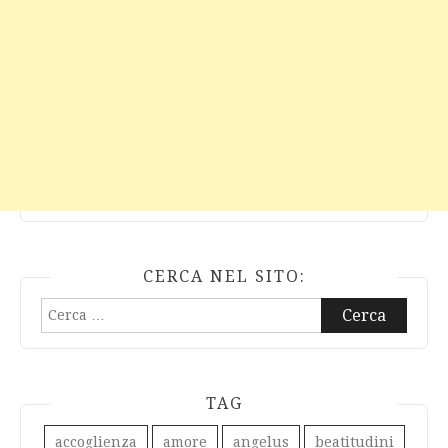
CERCA NEL SITO:
Ricerca
per:
TAG
accoglienza
amore
angelus
beatitudini