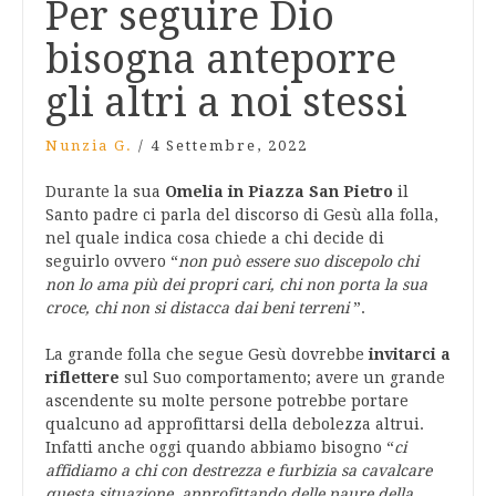
Per seguire Dio
bisogna anteporre
gli altri a noi stessi
Nunzia G.
/
4 Settembre, 2022
Durante la sua
Omelia in Piazza San Pietro
il
Santo padre ci parla del discorso di Gesù alla folla,
nel quale indica cosa chiede a chi decide di
seguirlo ovvero “
non può essere suo discepolo chi
non lo ama più dei propri cari, chi non porta la sua
croce, chi non si distacca dai beni terreni
”.
La grande folla che segue Gesù dovrebbe
invitarci a
riflettere
sul Suo comportamento; avere un grande
ascendente su molte persone potrebbe portare
qualcuno ad approfittarsi della debolezza altrui.
Infatti anche oggi quando abbiamo bisogno
“
ci
affidiamo a chi con destrezza e furbizia sa cavalcare
questa situazione, approfittando delle paure della