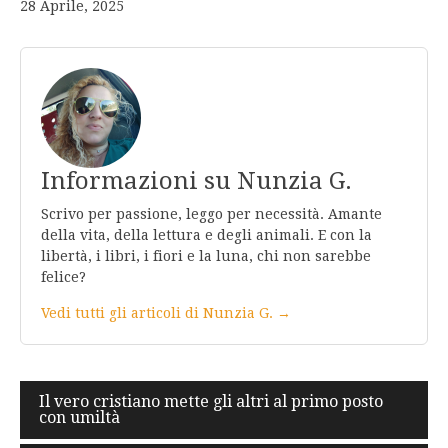
28 Aprile, 2025
Informazioni su Nunzia G.
Scrivo per passione, leggo per necessità. Amante
della vita, della lettura e degli animali. E con la
libertà, i libri, i fiori e la luna, chi non sarebbe
felice?
Vedi tutti gli articoli di Nunzia G. →
Navigazione
Il vero cristiano mette gli altri al primo posto
con umiltà
articoli