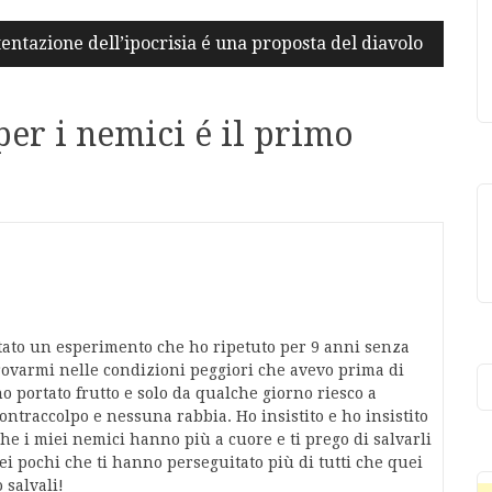
tentazione dell’ipocrisia é una proposta del diavolo
per i nemici é il primo
 stato un esperimento che ho ripetuto per 9 anni senza
trovarmi nelle condizioni peggiori che avevo prima di
 portato frutto e solo da qualche giorno riesco a
ntraccolpo e nessuna rabbia. Ho insistito e ho insistito
che i miei nemici hanno più a cuore e ti prego di salvarli
quei pochi che ti hanno perseguitato più di tutti che quei
 salvali!