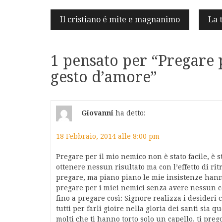
Navigazione
Il cristiano é mite e magnanimo
La 
articoli
1 pensato per “
Pregare 
gesto d’amore
”
Giovanni
ha detto:
18 Febbraio, 2014 alle 8:00 pm
Pregare per il mio nemico non è stato facile, è
ottenere nessun risultato ma con l’effetto di ri
pregare, ma piano piano le mie insistenze hanno
pregare per i miei nemici senza avere nessun co
fino a pregare così: Signore realizza i desideri 
tutti per farli gioire nella gloria dei santi sia 
molti che ti hanno torto solo un capello, ti prego