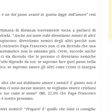
 é un bel passo avanti in questa legge dell’amore”
così
ettimana di distanza nuovamente torna a parlarci di
trada. “
Anche noi tante volte diventiamo nemici di altri:
upiscono: diventiamo nemici degli altri perché non
l contrario: Papa Francesco non ci sta dicendo che una
 automatico non lo amiamo più. Certo, succede anche
 ci sta dicendo che le persone ci diventano nemiche
Tutto dipende da noi: se sapremo fare quel passo nella
co, se sapremo amare gli altri come Cristo ci insegna
 dice che noi dobbiamo amare i nemici! E questo non è
. Non ci sono mezze misure, se vogliamo essere cristiani
o tuo come te stesso
” (Mt, 22,39) che Papa Francesco
 é nostro prossimo.
ostri nemici? “
Pregare! E’ quello che Gesù ci consiglia: