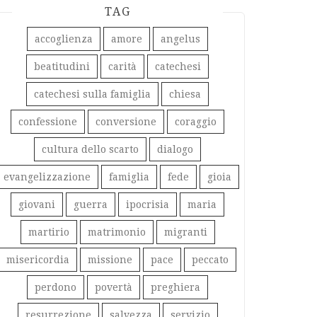
TAG
accoglienza
amore
angelus
beatitudini
carità
catechesi
catechesi sulla famiglia
chiesa
confessione
conversione
coraggio
cultura dello scarto
dialogo
evangelizzazione
famiglia
fede
gioia
giovani
guerra
ipocrisia
maria
martirio
matrimonio
migranti
misericordia
missione
pace
peccato
perdono
povertà
preghiera
resurrezione
salvezza
servizio