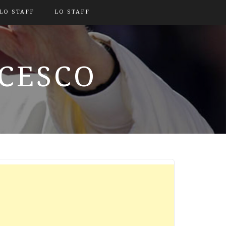
LO STAFF
LO STAFF
NCESCO