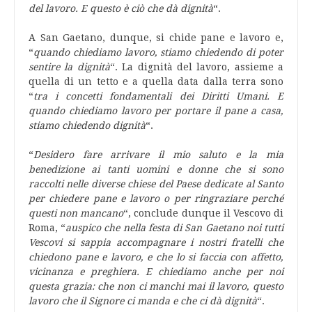
del lavoro. E questo è ciò che dà dignità
“.
A San Gaetano, dunque, si chide pane e lavoro e,
“
quando chiediamo lavoro, stiamo chiedendo di poter
sentire la dignità
“. La dignità del lavoro, assieme a
quella di un tetto e a quella data dalla terra sono
“
tra i concetti fondamentali dei Diritti Umani. E
quando chiediamo lavoro per portare il pane a casa,
stiamo chiedendo dignità
“.
“
Desidero fare arrivare il mio saluto e la mia
benedizione ai tanti uomini e donne che si sono
raccolti nelle diverse chiese del Paese dedicate al Santo
per chiedere pane e lavoro o per ringraziare perché
questi non mancano
“, conclude dunque il Vescovo di
Roma, “
auspico che nella festa di San Gaetano noi tutti
Vescovi si sappia accompagnare i nostri fratelli che
chiedono pane e lavoro, e che lo si faccia con affetto,
vicinanza e preghiera. E chiediamo anche per noi
questa grazia: che non ci manchi mai il lavoro, questo
lavoro che il Signore ci manda e che ci dà dignità
“.