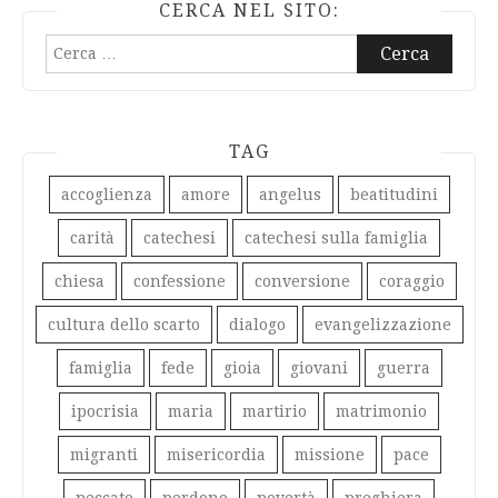
CERCA NEL SITO:
Ricerca
per:
TAG
accoglienza
amore
angelus
beatitudini
carità
catechesi
catechesi sulla famiglia
chiesa
confessione
conversione
coraggio
cultura dello scarto
dialogo
evangelizzazione
famiglia
fede
gioia
giovani
guerra
ipocrisia
maria
martirio
matrimonio
migranti
misericordia
missione
pace