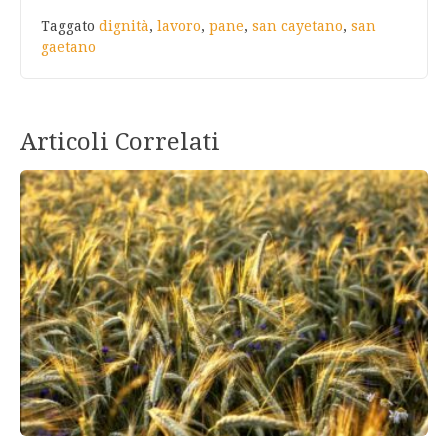
Taggato
dignità
,
lavoro
,
pane
,
san cayetano
,
san
gaetano
Articoli Correlati