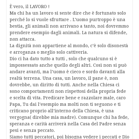
È vero, il LAVORO !
Ma chi ha un lavoro si sente dire che è fortunato solo
perché lo si vuole sfruttare . L’uomo purtroppo è una
bestia, gli animali non arrivano a tanto, noi dovremmo
prendere esempio dagli animali. La natura si difende,
non attacca.
La dignità non appartiene al mondo, c’è solo disonestà
e arroganza o meglio solo cattiveria.
Dio ci ha dato tutto a tutti , solo che qualcuno si è
impossessato anche quello degli altri. Così non si può
andare avanti, ma l’uomo è cieco e sordo davanti alla
realtà terrena. Una casa, un lavoro, il pane è, non
dovrebbe, un diritto di tutti. Anche nella Chiesa ci
sono comportamenti non rispettosi della propria fede
e scelta di vita. Predicare bene e razzolare male, caro
Papa, Tu dai l’esempio ma molti non ti seguono e ti
criticano proprio all’interno della Chiesa, è una
vergogna( direbbe mia madre). Comunque chi ha fede,
speranza e carità arriverà nella Casa del Padre senza
pesi e senza peccato.
Siamo tutti peccatori, poi bisogna vedere i peccati e Dio