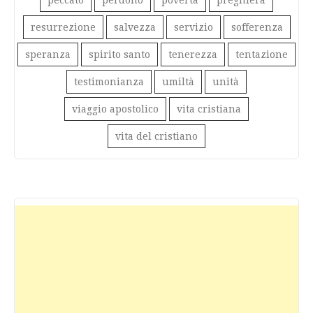
peccato
perdono
povertà
preghiera
resurrezione
salvezza
servizio
sofferenza
speranza
spirito santo
tenerezza
tentazione
testimonianza
umiltà
unità
viaggio apostolico
vita cristiana
vita del cristiano