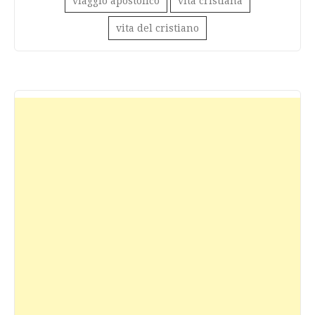
viaggio apostolico
vita cristiana
vita del cristiano