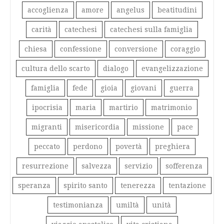
accoglienza
amore
angelus
beatitudini
carità
catechesi
catechesi sulla famiglia
chiesa
confessione
conversione
coraggio
cultura dello scarto
dialogo
evangelizzazione
famiglia
fede
gioia
giovani
guerra
ipocrisia
maria
martirio
matrimonio
migranti
misericordia
missione
pace
peccato
perdono
povertà
preghiera
resurrezione
salvezza
servizio
sofferenza
speranza
spirito santo
tenerezza
tentazione
testimonianza
umiltà
unità