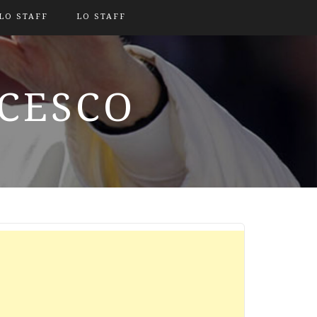
LO STAFF
LO STAFF
NCESCO