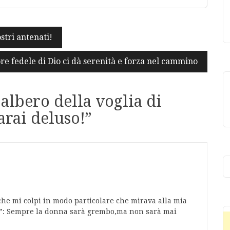
stri antenati!
re fedele di Dio ci dà serenità e forza nel cammino
l’albero della voglia di
arai deluso!
”
che mi colpi in modo particolare che mirava alla mia
ra”: Sempre la donna sarà grembo,ma non sarà mai