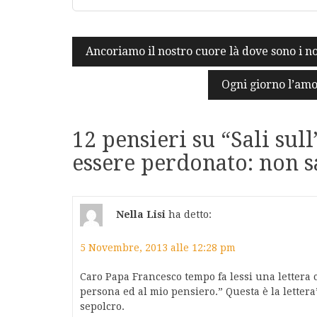
Navigazione
Ancoriamo il nostro cuore là dove sono i no
articoli
Ogni giorno l’amo
12 pensieri su “
Sali sul
essere perdonato: non s
Nella Lisi
ha detto:
5 Novembre, 2013 alle 12:28 pm
Caro Papa Francesco tempo fa lessi una lettera 
persona ed al mio pensiero.” Questa è la lette
sepolcro.