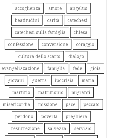
accoglienza
amore
angelus
beatitudini
carità
catechesi
catechesi sulla famiglia
chiesa
confessione
conversione
coraggio
cultura dello scarto
dialogo
evangelizzazione
famiglia
fede
gioia
giovani
guerra
ipocrisia
maria
martirio
matrimonio
migranti
misericordia
missione
pace
peccato
perdono
povertà
preghiera
resurrezione
salvezza
servizio