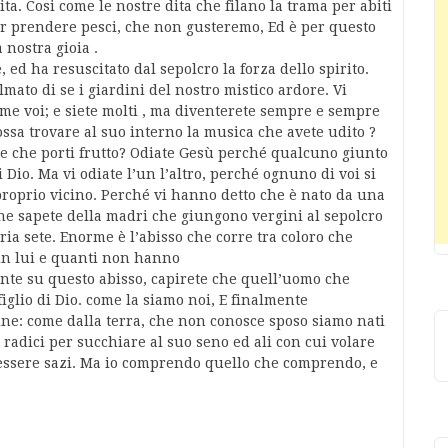
ita. Cosi come le nostre dita che filano la trama per abiti
er prendere pesci, che non gusteremo, Ed è per questo
 nostra gioia .
ed ha resuscitato dal sepolcro la forza dello spirito.
lmato di se i giardini del nostro mistico ardore. Vi
ome voi; e siete molti , ma diventerete sempre e sempre
sa trovare al suo interno la musica che avete udito ?
re che porti frutto? Odiate Gesù perché qualcuno giunto
di Dio. Ma vi odiate l’un l’altro, perché ognuno di voi si
 proprio vicino. Perché vi hanno detto che è nato da una
e sapete della madri che giungono vergini al sepolcro
ia sete. Enorme è l’abisso che corre tra coloro che
in lui e quanti non hanno
nte su questo abisso, capirete che quell’uomo che
figlio di Dio. come la siamo noi, E finalmente
e: come dalla terra, che non conosce sposo siamo nati
i radici per succhiare al suo seno ed ali con cui volare
d essere sazi. Ma io comprendo quello che comprendo, e