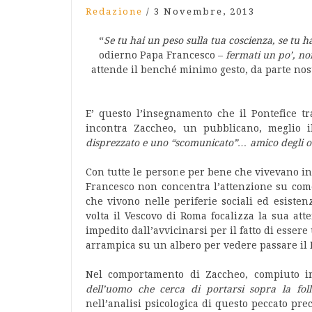
Redazione
/
3 Novembre, 2013
“
Se tu hai un peso sulla tua coscienza, se tu 
odierno Papa Francesco –
fermati un po’, no
attende il benché minimo gesto, da parte nos
E’ questo l’insegnamento che il Pontefice t
incontra Zaccheo, un pubblicano, meglio i
disprezzato e uno “scomunicato”… amico degli od
Con tutte le persone per bene che vivevano i
Francesco non concentra l’attenzione su come 
che vivono nelle periferie sociali ed esistenz
volta il Vescovo di Roma focalizza la sua at
impedito dall’avvicinarsi per il fatto di esser
arrampica su un albero per vedere passare il 
Nel comportamento di Zaccheo, compiuto in
dell’uomo che cerca di portarsi sopra la fo
nell’analisi psicologica di questo peccato pre