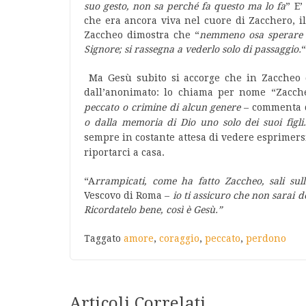
suo gesto, non sa perché fa questo ma lo fa
” E’
che era ancora viva nel cuore di Zacchero, i
Zaccheo dimostra che “
nemmeno osa sperare c
Signore; si rassegna a vederlo solo di passaggio.
“
Ma Gesù subito si accorge che in Zaccheo qu
dall’anonimato: lo chiama per nome “Zacche
peccato o crimine di alcun genere
– commenta 
o
dalla memoria di Dio uno solo dei suoi figli.
sempre in costante attesa di vedere esprimersi
riportarci a casa.
“A
rrampicati, come ha fatto Zaccheo, sali sull
Vescovo di Roma –
io ti assicuro che non sarai 
Ricordatelo bene, così è Gesù.”
Taggato
amore
,
coraggio
,
peccato
,
perdono
Articoli Correlati