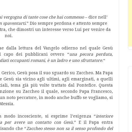
hai vergogna di tante cose che hai commesso
– dice nell’
n spaventarti
.” Dio sempre perdona e attento sempre
tra, che dimostri un interesse verso Lui per venire da
noi.
rae dalla lettura del Vangelo odierno nel quale Gesù
l capo dei pubblicani ovvero “
una pecora perduta,
iati occupanti romani, è un ladro e uno sfruttatore.
“
n Gerico, Gesù posa il suo sguardo su Zaccheo. Ma Papa
Gesù sia vicino agli ultimi, agli emarginati, a quelli
iali, tema già più volte trattato dal Pontefice. Questa
tenzione su Zaccheo il quale, secondo Papa Francesco,
e un noto peccatore, in modo anche buffo se vogliamo, si
Messia.
 modo incosciente, si esprime l’esigenza “
interiore
lla per avere un contatto con Gesù.
” E il Papa entra
cisando che “
Zaccheo stesso non sa il senso profondo del