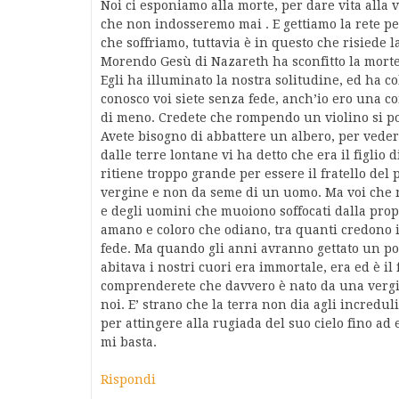
Noi ci esponiamo alla morte, per dare vita alla v
che non indosseremo mai . E gettiamo la rete p
che soffriamo, tuttavia è in questo che risiede la
Morendo Gesù di Nazareth ha sconfitto la morte, 
Egli ha illuminato la nostra solitudine, ed ha co
conosco voi siete senza fede, anch’io ero una c
di meno. Credete che rompendo un violino si pos
Avete bisogno di abbattere un albero, per vede
dalle terre lontane vi ha detto che era il figlio 
ritiene troppo grande per essere il fratello del
vergine e non da seme di un uomo. Ma voi che n
e degli uomini che muoiono soffocati dalla propr
amano e coloro che odiano, tra quanti credono 
fede. Ma quando gli anni avranno gettato un po
abitava i nostri cuori era immortale, era ed è il 
comprenderete che davvero è nato da una vergin
noi. E’ strano che la terra non dia agli incredul
per attingere alla rugiada del suo cielo fino a
mi basta.
Rispondi