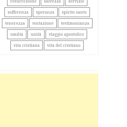
resurrezione
salvezza
servizio
sofferenza
speranza
spirito santo
tenerezza
tentazione
testimonianza
umiltà
unità
viaggio apostolico
vita cristiana
vita del cristiano