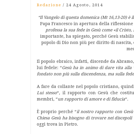
Redazione
/
24 Agosto, 2014
“Il Vangelo di questa domenica (Mt 16,13-20) è il
Papa Francesco in apertura della riflessione
professa la sua fede in Gesù come «il Cristo, i
importante, ha spiegato, perché Gesù stabilis
popolo di Dio non più per diritto di nascita
med
Il popolo ebraico, infatti, discende da Abramo
lui fedele: “
Gesù ha in animo di dare vita alla 
fondato non più sulla discendenza, ma sulla fede
A fare da collante nel popolo cristiano, quind
Lui stesso
“, il rapporto con Gesù che costit
membri, “
un rapporto di amore e di fiducia
“.
È proprio perché “
il nostro rapporto con Gesù 
Chiesa Gesù ha bisogno di trovare nei discepoli 
oggi trova in Pietro.