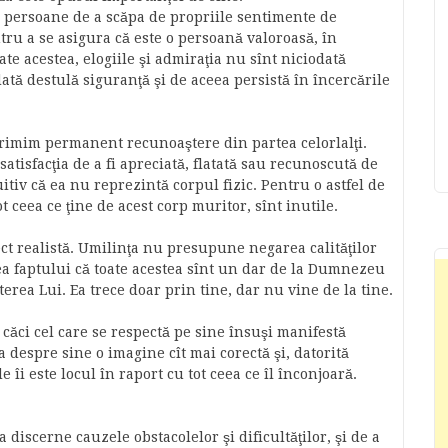
i persoane de a scăpa de propriile sentimente de
entru a se asigura că este o persoană valoroasă, în
ate acestea, elogiile şi admiraţia nu sînt niciodată
dată destulă siguranţă şi de aceea persistă în încercările
 primim permanent recunoaştere din partea celorlalţi.
tisfacţia de a fi apreciată, flatată sau recunoscută de
uitiv că ea nu reprezintă corpul fizic. Pentru o astfel de
ceea ce ţine de acest corp muritor, sînt inutile.
ect realistă. Umilinţa nu presupune negarea calităţilor
rea faptului că toate acestea sînt un dar de la Dumnezeu
terea Lui. Ea trece doar prin tine, dar nu vine de la tine.
, căci cel care se respectă pe sine însuşi manifestă
ea despre sine o imagine cît mai corectă şi, datorită
e îi este locul în raport cu tot ceea ce îl înconjoară.
a discerne cauzele obstacolelor şi dificultăţilor, şi de a