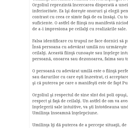
Orgoliul reprezintă încercarea disperată a une
inferioritate. Ea îşi doreşte onoruri şi elogii p
contrast cu ceea ce simte faţă de ea însăşi. Cu to
suficiente. O astfel de fiinţă nu manifestă nicio
de a-i impresiona pe ceilalţi cu realizările sale.
Falsa identificare cu trupul ne face dornici să
Însă persoana cu adevărat umilă nu urmăreşte sa
ceilalţi. Această fiinţă cunoaşte sau înţelege int
persoană, onoarea sau dezonoarea, faima sau tot 
O persoană cu adevărat umilă este o fiinţă perf
sau darurilor cu care eşti înzestrat, ci accepta
şi că puterea pe care o manifeşti este de fapt Pu
Orgoliul şi respectul de sine sînt doi poli opuşi
respect şi faţă de ceilalţi. Un astfel de om va av
înţelegerii sale intuitive, va şti întotdeauna und
Umilinţa înseamnă înţelepciune.
Umilinţa îţi dă puterea de a percepe situaţii, de 