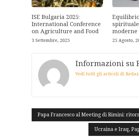
ISE Bulgaria 2025:
Equilibri
International Conference
spirituale
on Agriculture and Food
moderne
3 Settembre, 2025
25 Agosto, 2
Informazioni su 
Vedi tutti gli articoli di Red
Navigazione
Papa Francesco al Meeting di Rimini: ritorn
articoli
Ucraina e Iraq, Pa