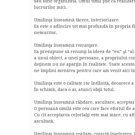
sau bine organizată. Omul umil ştie că realizar
lucrurilor mici.
Umilinţa înseamnă tăcere, interiorizare.
Ea este o adîncire tot mai profundă în propria fi
nemuritor.
Umilinţa înseamnă renunţare.
Ea presupune să renunţi la ideea de “eu” şi “al 
a unui obiect, a unei persoane, a propriului corp
deţinem nu ne aparţin în realitate. Toate aceste
ne împlini menirea pentru care am venit aici în
Umilinţa este o calitate rar întîlnită, deoarece
În schimb, daca o ai, atunci obţii totul.
Umilinţa înseamnă răbdare, ascultare, acceptar
O persoană umilă este cea care face efortul de a-i
Cu cît acceptarea celorlalţi este mai mare, cu at
ascultată.
Umilinţa înseamnă realism, corectă înţelegere. 