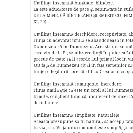
Umilinţa înseamnă bunătate, blîndeţe.
Ea este aducătoare de pace şi seninătate în suf
DE LA MINE, CÃ SÎNT BLÂND ŞI SMERIT CU INIM
XI, 29).
Umilinţa înseamnă deschidere, receptivitate, 
Fiinţa cu adevărat umilă se abandonează în total
Dumnezeu să fie Dumnezeu. Aceasta înseamnă să
care vin de la El, să aibă credinţă în puterea Lu
presus de toate să Îi acorde Lui primul loc în v
atît faţă de Dumnezeu cît şi în faţa semenilor s
fiinţei o legătură corectă atît cu Creatorul cît şi 
Umilinţa înseamnă cuminţenie, încredere.
Fiinţa umilă ştie că este un copil al lui Dumnez
trimite, conştient fiind că, indiferent de încercă
decît binele.
Umilinţa înseamnă simplitate, naturaleţe.
Aceasta presupune să fii natural, să accepţi totu
în viaţa ta. Viaţa unui om umil este simplă, şi t