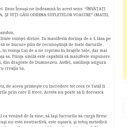
let. Iisus Însuşi ne îndeamnă în acest sens: “ÎNVÃŢAŢI
A, ŞI VEŢI GÃSI ODIHNA SUFLETELOR VOASTRE” (MATEI,
abandon.
itate voinţei divine. Ea manifestă dorinţa de a-L lăsa pe
 se bucure plin de recunoştinţă de toate darurile
i, în voinţa Lui de a ne reprimi în braţele Sale, dar mai
iaţa sa. Fiinţa umilă este capabilă să manifeste supunere
ăi, din dragoste de Dumnezeu. Astfel, umilinţa asigură
cu creaţia Sa.
eu, de aceea primeşte cu încredere tot ceea ce Tatăl îi
rile prin care îl trece, Acesta nu poate să îi dorească
l ca venind de la sine, să laşi lucrurile să curgă firesc
otuşi nu este neatractivă, este uşoară, şi totuş metodică