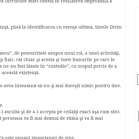
ea lucrurilor mari constă în realizarea impecabilă a
inţă, pînă la identificarea cu esenţa ultimă, Sinele Divin
meu”, de posesivitate asupra unui rol, a unei activităţi,
 fizic, căi chiar şi acesta şi toate bunurile pe care le
a ne-au fost lăsate în “custodie”, cu scopul precis de a
 această existenţă.
 a o avea înseamnă să nu-ţi mai doreşti nimic pentru tine.
e.
 asculta şi de a-i accepta pe ceilalţi exact aşa cum sînt.
ît persoana va fi mai demnă de stimă şi va fi mai
Ea este opusul importanţei de sine.