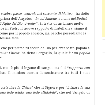
 celebre passo, centrale nel racconto di Matteo
– ha detto
 prima dell’Angelus –
in cui Simone, a nome dei Dodici,
l Figlio del Dio vivente»
“. Si tratta di un brano molto
ce in Pietro il nuovo rapporto di fratellanza: siamo il
, come per il popolo ebraico, ma perché possediamo la
esima fede.
, che per primo fu scelto da Dio per creare un popolo a
“sua” Chiesa
” ha detto Bergoglio, la quale è “
un popolo
“.
i, non è più il legame di sangue ma è il “
rapporto con
uisce il minimo comun denominatore tra tutti i suoi
costruisce la Chiesa
” che il Signore per “
iniziare la sua
una fede solida, una fede affidabile
“, che nel Vangelo di