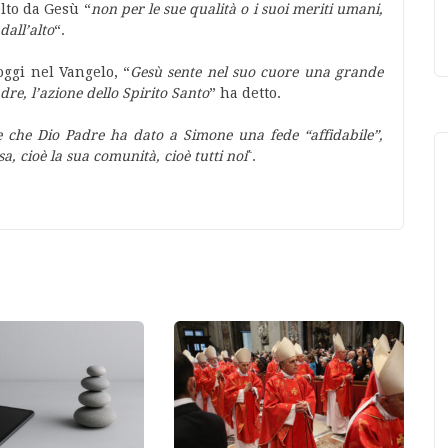
elto da Gesù “
non per le sue qualità o i suoi meriti umani,
dall’alto
“.
oggi nel Vangelo, “
Gesù sente nel suo cuore una grande
re, l’azione dello Spirito Santo
” ha detto.
e che Dio Padre ha dato a Simone una fede “affidabile”,
a, cioè la sua comunità, cioè tutti noi
΅.