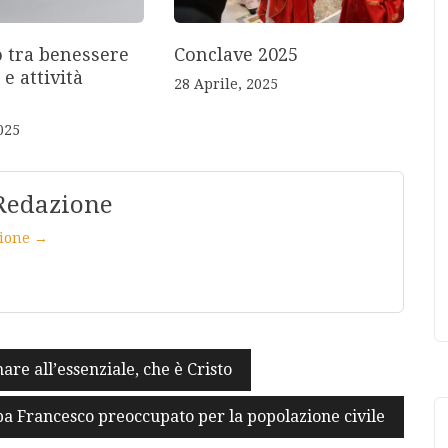
o tra benessere
Conclave 2025
 e attività
28 Aprile, 2025
025
Redazione
azione →
are all’essenziale, che è Cristo
pa Francesco preoccupato per la popolazione civile