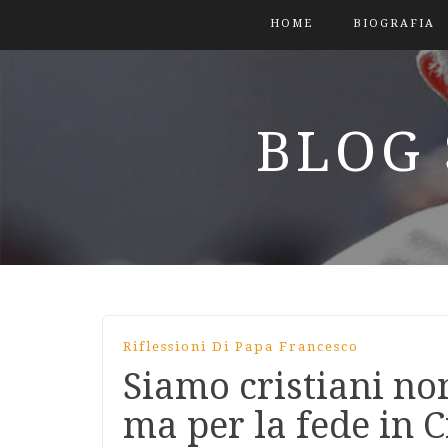
HOME
BIOGRAFIA
BLOG 
Riflessioni Di Papa Francesco
Siamo cristiani non
ma per la fede in C