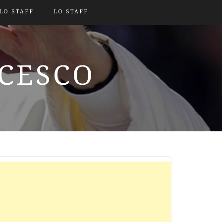
LO STAFF
LO STAFF
NCESCO