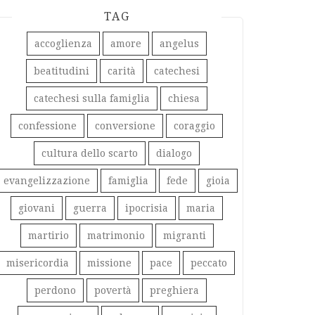
TAG
accoglienza
amore
angelus
beatitudini
carità
catechesi
catechesi sulla famiglia
chiesa
confessione
conversione
coraggio
cultura dello scarto
dialogo
evangelizzazione
famiglia
fede
gioia
giovani
guerra
ipocrisia
maria
martirio
matrimonio
migranti
misericordia
missione
pace
peccato
perdono
povertà
preghiera