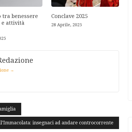
o tra benessere
Conclave 2025
 e attività
28 Aprile, 2025
025
Redazione
azione →
famiglia
ll’Immacolata: insegnaci ad andare controcorrente