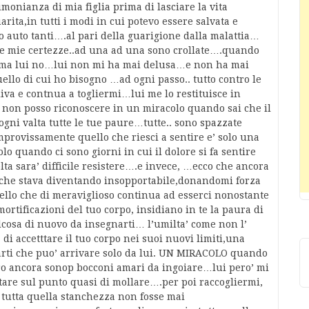
monianza di mia figlia prima di lasciare la vita
arita,in tutti i modi in cui potevo essere salvata e
 auto tanti….al pari della guarigione dalla malattia…
 le mie certezze..ad una ad una sono crollate….quando
 …ma lui no…lui non mi ha mai delusa…e non ha mai
llo di cui ho bisogno …ad ogni passo.. tutto contro le
liva e contnua a togliermi…lui me lo restituisce in
non posso riconoscere in un miracolo quando sai che il
ogni valta tutte le tue paure…tutte.. sono spazzate
provissamente quello che riesci a sentire e’ solo una
 quando ci sono giorni in cui il dolore si fa sentire
ta sara’ difficile resistere….e invece, …ecco che ancora
 che stava diventando insopportabile,donandomi forza
uello che di meraviglioso continua ad esserci nonostante
rtificazioni del tuo corpo, insidiano in te la paura di
alcosa di nuovo da insegnarti… l’umilta’ come non l’
di accetttare il tuo corpo nei suoi nuovi limiti,una
i che puo’ arrivare solo da lui. UN MIRACOLO quando
tro ancora sonop bocconi amari da ingoiare…lui pero’ mi
tare sul punto quasi di mollare….per poi raccogliermi,
e tutta quella stanchezza non fosse mai