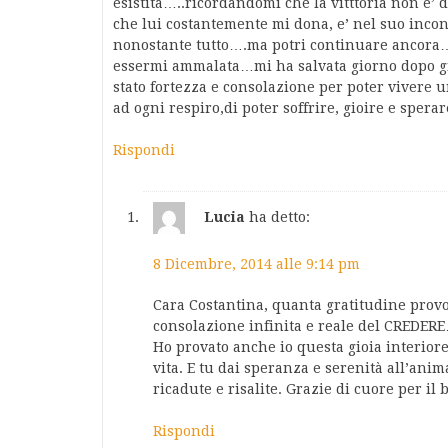
esistita…..ricordandomi che la vitttoria non e’ 
che lui costantemente mi dona, e’ nel suo incont
nonostante tutto….ma potri continuare ancora…
essermi ammalata…mi ha salvata giorno dopo gi
stato fortezza e consolazione per poter vivere 
ad ogni respiro,di poter soffrire, gioire e spera
Rispondi
Lucia
ha detto:
8 Dicembre, 2014 alle 9:14 pm
Cara Costantina, quanta gratitudine provo
consolazione infinita e reale del CREDER
Ho provato anche io questa gioia interior
vita. E tu dai speranza e serenità all’an
ricadute e risalite. Grazie di cuore per il
Rispondi