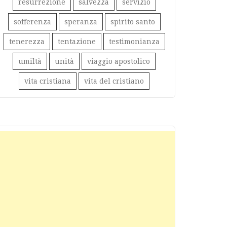
resurrezione
salvezza
servizio
sofferenza
speranza
spirito santo
tenerezza
tentazione
testimonianza
umiltà
unità
viaggio apostolico
vita cristiana
vita del cristiano