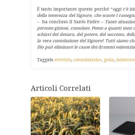
È tanto importante questo perché “
oggi c’è bi
della tenerezza del Signore, che scuote i rassegna
– ha concluso il Santo Padre –
Tante situazio
persone gioiose, consolate. Penso a quanti sono o
schiavi del denaro, del potere, del successo, de
la vera consolazione del Signore! Tutti siamo chi
Dio può eliminare le cause dei drammi esistenziali
Taggato
avvento
,
consolazione
,
gioia
,
miserico
Articoli Correlati