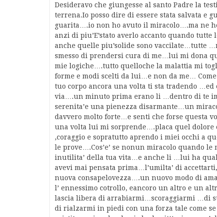
Desideravo che giungesse al santo Padre la testi
terrena.Io posso dire di essere stata salvata e gu
guarita….io non ho avuto il miracolo….ma ne ho
anzi di piu’E’stato averlo accanto quando tutte
anche quelle piu’solide sono vaccilate…tutte
smesso di prendersi cura di me…lui mi dona que
mie logiche….tutto quelloche la malattia mi tog
forme e modi scelti da lui…e non da me… Come 
tuo corpo ancora una volta ti sta tradendo …ed 
via….un minuto prima erano li …dentro di te im
serenita’e una pienezza disarmante…un miracolo
davvero molto forte…e senti che forse questa vol
una volta lui mi sorprende….placa quel dolore
,coraggio e sopratutto aprendo i miei occhi a q
le prove….Cos’e’ se nonun miracolo quando le mo
inutilita’ della tua vita…e anche li …lui ha qu
avevi mai pensata prima…l’umilta’ di accettarti, 
nuova consapelovezza….un nuovo modo di amart
l’ ennessimo cotrollo, eancoro un altro e un al
lascia libera di arrabiarmi…scoraggiarmi …di s
di rialzarmi in piedi con una forza tale come s