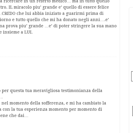
da ricercare in un referto medico… ma in tutto quello
ro. IL miracolo piu’ grande e’ quello di essere felice
CREDO che lui abbia iniziato a guarirmi prima di
orno e tutto quello che mi ha donato negli anni….e’
una prova piu’ grande …e’ di poter stringere la sua mano
re insieme a LUI.
 per questa tua meravigliosa testimonianza della
E…
e nel momento della sofferenza, e mi ha cambiato la
ima con la tua esperienza momento per momento di
 bene che dai…