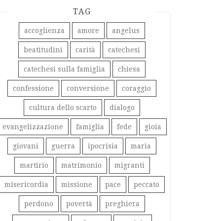
TAG
accoglienza
amore
angelus
beatitudini
carità
catechesi
catechesi sulla famiglia
chiesa
confessione
conversione
coraggio
cultura dello scarto
dialogo
evangelizzazione
famiglia
fede
gioia
giovani
guerra
ipocrisia
maria
martirio
matrimonio
migranti
misericordia
missione
pace
peccato
perdono
povertà
preghiera