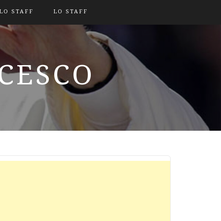
LO STAFF
LO STAFF
NCESCO