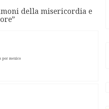
timoni della misericordia e
nore
”
n por mexico