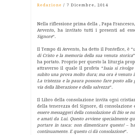
Redazione
/
7 Dicembre, 2014
Nella riflessione prima della , Papa Francesc
Avvento, ha invitato tutti i presenti ad ess
Signore
“.
Il Tempo di Avvento, ha detto il Pontefice, è “
u
di Cristo e la memoria della sua venuta storica
”
ha portato. Proprio per questo la liturgia prop
attraverso il quale il profeta “
Isaia si rivolg
subito una prova molto dura; ma ora è venuto il
La tristezza e la paura possono fare posto alla g
via della liberazione e della salvezza
“.
Il Libro della consolazione invita ogni cristi
della tenerezza del Signore, di consolazione e
essere messaggeri della consolazione di Dio se no
e amati da Lui. Questo avviene specialmente qu
portare in tasca: non dimenticare questo!
– ha
continuamente. E questo ci dà consolazione
“.