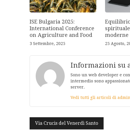
ISE Bulgaria 2025:
Equilibri
International Conference
spirituale
on Agriculture and Food
moderne
3 Settembre, 2025
25 Agosto, 2
Informazioni su
Sono un web developer e conos
intermedio sono appassionato
server.
Vedi tutti gli articoli di adm
Navigazione
Via Crucis del Venerdì Santo