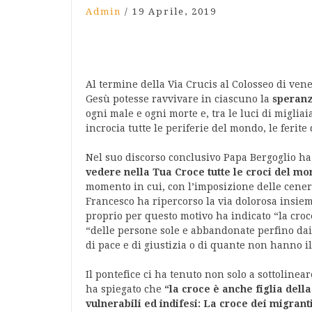
Admin
/
19 Aprile, 2019
Al termine della Via Crucis al Colosseo di vene
Gesù potesse ravvivare in ciascuno la
speranz
ogni male e ogni morte e, tra le luci di migliaia
incrocia tutte le periferie del mondo, le ferite
Nel suo discorso conclusivo Papa Bergoglio h
vedere nella Tua Croce tutte le croci del mo
momento in cui, con l’imposizione delle cener
Francesco ha ripercorso la via dolorosa insieme 
proprio per questo motivo ha indicato “la croc
“delle persone sole e abbandonate perfino dai p
di pace e di giustizia o di quante non hanno il
Il pontefice ci ha tenuto non solo a sottoline
ha spiegato che
“la croce è anche figlia dell
vulnerabili ed indifesi: La croce dei migrant