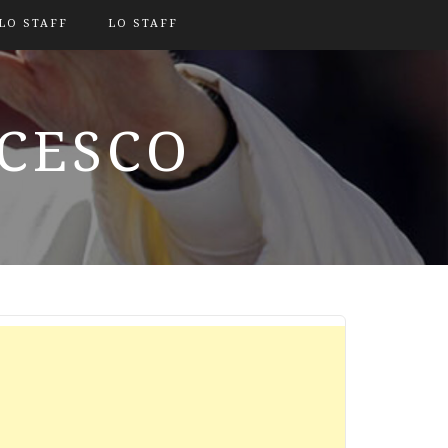
LO STAFF
LO STAFF
NCESCO