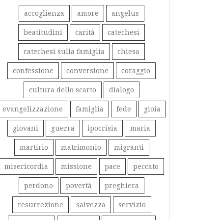
accoglienza
amore
angelus
beatitudini
carità
catechesi
catechesi sulla famiglia
chiesa
confessione
conversione
coraggio
cultura dello scarto
dialogo
evangelizzazione
famiglia
fede
gioia
giovani
guerra
ipocrisia
maria
martirio
matrimonio
migranti
misericordia
missione
pace
peccato
perdono
povertà
preghiera
resurrezione
salvezza
servizio