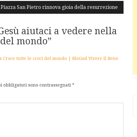
 Piazza San Pietro rinnova gioia della resurrezione
Gesù aiutaci a vedere nella
i del mondo
”
a Croce tutte le croci del mondo | BloGod Vivere Il Bene
i obbligatori sono contrassegnati
*