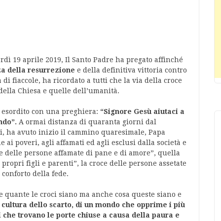
rdì 19 aprile 2019, Il Santo Padre ha pregato affinché
a della resurrezione
e della definitiva vittoria contro
 di fiaccole, ha ricordato a tutti che la via della croce
 della Chiesa e quelle dell’umanità.
a esordito con una preghiera:
“Signore Gesù aiutaci a
ndo”.
A ormai distanza di quaranta giorni dal
i, ha avuto inizio il cammino quaresimale, Papa
ai poveri, agli affamati ed agli esclusi dalla società e
e delle persone affamate di pane e di amore”, quella
ropri figli e parenti”, la croce delle persone assetate
 conforto della fede.
are quante le croci siano ma anche cosa queste siano e
a cultura dello scarto, di un mondo che opprime i più
i che trovano le porte chiuse a causa della paura e