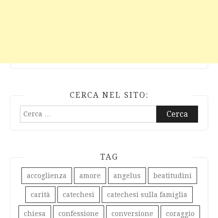
CERCA NEL SITO:
Ricerca
per:
TAG
accoglienza
amore
angelus
beatitudini
carità
catechesi
catechesi sulla famiglia
chiesa
confessione
conversione
coraggio