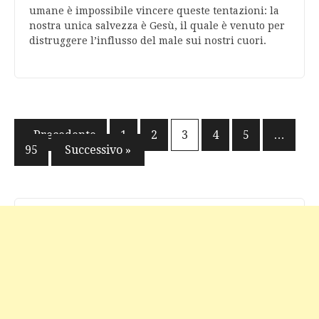
umane è impossibile vincere queste tentazioni: la
nostra unica salvezza è Gesù, il quale è venuto per
distruggere l’influsso del male sui nostri cuori.
Navigazione
« Precedente
1
2
3
4
5
…
95
Successivo »
articoli