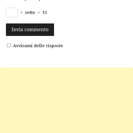
+
sette
=
11
Avvisami delle risposte