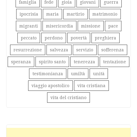
famiglia
fede
gioia
giovani
guerra
ipocrisia
maria
martirio
matrimonio
migranti
misericordia
missione
pace
peccato
perdono
povertà
preghiera
resurrezione
salvezza
servizio
sofferenza
speranza
spirito santo
tenerezza
tentazione
testimonianza
umiltà
unità
viaggio apostolico
vita cristiana
vita del cristiano