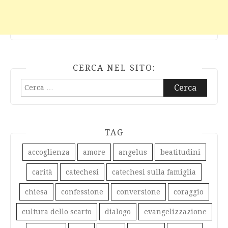
CERCA NEL SITO:
Ricerca
per:
TAG
accoglienza
amore
angelus
beatitudini
carità
catechesi
catechesi sulla famiglia
chiesa
confessione
conversione
coraggio
cultura dello scarto
dialogo
evangelizzazione