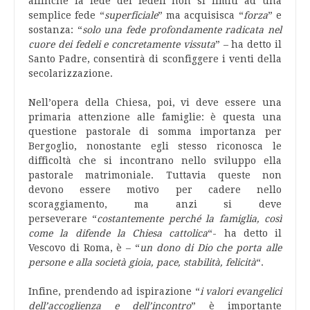
affinché la fede dei fedeli non si limiti ad una
semplice fede “
superficiale
” ma acquisisca “
forza
” e
sostanza: “
solo una fede profondamente radicata nel
cuore dei fedeli e concretamente vissuta
” – ha detto il
Santo Padre, consentirà di sconfiggere i venti della
secolarizzazione.
Nell’opera della Chiesa, poi, vi deve essere una
primaria attenzione alle famiglie: è questa una
questione pastorale di somma importanza per
Bergoglio, nonostante egli stesso riconosca le
difficoltà che si incontrano nello sviluppo ella
pastorale matrimoniale. Tuttavia queste non
devono essere motivo per cadere nello
scoraggiamento, ma anzi si deve
perseverare “
costantemente perché la famiglia, così
come la difende la Chiesa cattolica
“- ha detto il
Vescovo di Roma, è – “
un dono di Dio che porta alle
persone e alla società gioia, pace, stabilità, felicità
“.
Infine, prendendo ad ispirazione “
i valori evangelici
dell’accoglienza e dell’incontro
” è importante