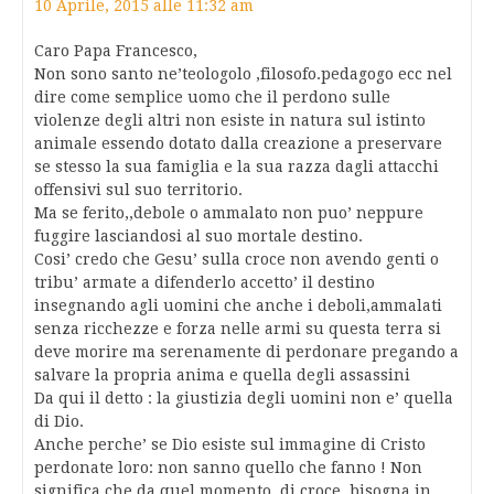
10 Aprile, 2015 alle 11:32 am
Caro Papa Francesco,
Non sono santo ne’teologolo ,filosofo.pedagogo ecc nel
dire come semplice uomo che il perdono sulle
violenze degli altri non esiste in natura sul istinto
animale essendo dotato dalla creazione a preservare
se stesso la sua famiglia e la sua razza dagli attacchi
offensivi sul suo territorio.
Ma se ferito,,debole o ammalato non puo’ neppure
fuggire lasciandosi al suo mortale destino.
Cosi’ credo che Gesu’ sulla croce non avendo genti o
tribu’ armate a difenderlo accetto’ il destino
insegnando agli uomini che anche i deboli,ammalati
senza ricchezze e forza nelle armi su questa terra si
deve morire ma serenamente di perdonare pregando a
salvare la propria anima e quella degli assassini
Da qui il detto : la giustizia degli uomini non e’ quella
di Dio.
Anche perche’ se Dio esiste sul immagine di Cristo
perdonate loro: non sanno quello che fanno ! Non
significa che da quel momento ,di croce, bisogna in