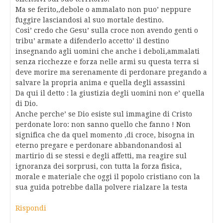
Ma se ferito,,debole o ammalato non puo’ neppure
fuggire lasciandosi al suo mortale destino.
Cosi’ credo che Gesu’ sulla croce non avendo genti o
tribu’ armate a difenderlo accetto’ il destino
insegnando agli uomini che anche i deboli,ammalati
senza ricchezze e forza nelle armi su questa terra si
deve morire ma serenamente di perdonare pregando a
salvare la propria anima e quella degli assassini
Da qui il detto : la giustizia degli uomini non e’ quella
di Dio.
Anche perche’ se Dio esiste sul immagine di Cristo
perdonate loro: non sanno quello che fanno ! Non
significa che da quel momento ,di croce, bisogna in
eterno pregare e perdonare abbandonandosi al
martirio di se stessi e degli affetti, ma reagire sul
ignoranza dei sorprusi, con tutta la forza fisica,
morale e materiale che oggi il popolo cristiano con la
sua guida potrebbe dalla polvere rialzare la testa
Rispondi