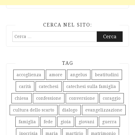
CERCA NEL SITO:
Ricerca
per:
TAG
accoglienza
amore
angelus
beatitudini
carità
catechesi
catechesi sulla famiglia
chiesa
confessione
conversione
coraggio
cultura dello scarto
dialogo
evangelizzazione
famiglia
fede
gioia
giovani
guerra
ipocrisia
maria
martirio
matrimonio