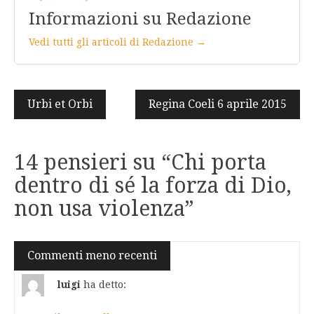
Informazioni su Redazione
Vedi tutti gli articoli di Redazione →
Navigazione
Urbi et Orbi
Regina Coeli 6 aprile 2015
articoli
14 pensieri su “
Chi porta
dentro di sé la forza di Dio,
non usa violenza
”
Navigazione
Commenti meno recenti
commenti
luigi
ha detto: