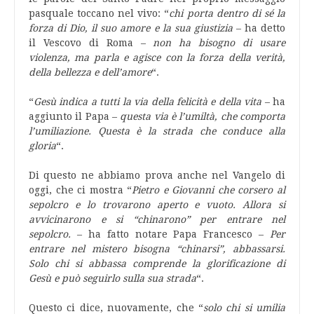
pasquale toccano nel vivo: “
chi porta dentro di sé la
forza di Dio, il suo amore e la sua giustizia
– ha detto
il Vescovo di Roma –
non ha bisogno di usare
violenza, ma parla e agisce con la forza della verità,
della bellezza e dell’amore
“.
“
Gesù indica a tutti la via della felicità e della vita
– ha
aggiunto il Papa –
questa via è l’umiltà, che comporta
l’umiliazione. Questa è la strada che conduce alla
gloria
“.
Di questo ne abbiamo prova anche nel Vangelo di
oggi, che ci mostra “
Pietro e Giovanni che corsero al
sepolcro e lo trovarono aperto e vuoto. Allora si
avvicinarono e si “chinarono” per entrare nel
sepolcro.
– ha fatto notare Papa Francesco –
Per
entrare nel mistero bisogna “chinarsi”, abbassarsi.
Solo chi si abbassa comprende la glorificazione di
Gesù e può seguirlo sulla sua strada
“.
Questo ci dice, nuovamente, che “
solo chi si umilia