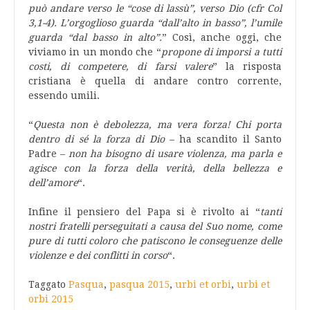
può andare verso le “cose di lassù”, verso Dio (cfr Col
3,1-4). L’orgoglioso guarda “dall’alto in basso”, l’umile
guarda “dal basso in alto”.
” Così, anche oggi, che
viviamo in un mondo che “
propone di imporsi a tutti
costi, di competere, di farsi valere
” la risposta
cristiana è quella di andare contro corrente,
essendo umili.
“
Questa non è debolezza, ma vera forza! Chi porta
dentro di sé la forza di Dio
– ha scandito il Santo
Padre –
non ha bisogno di usare violenza, ma parla e
agisce con la forza della verità, della bellezza e
dell’amore
“.
Infine il pensiero del Papa si è rivolto ai “
tanti
nostri fratelli perseguitati a causa del Suo nome, come
pure di tutti coloro che patiscono le conseguenze delle
violenze e dei conflitti in corso
“.
Taggato
Pasqua
,
pasqua 2015
,
urbi et orbi
,
urbi et
orbi 2015