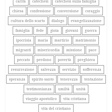
carità
catechesi
catechesi sulla famiglia
chiesa
confessione
conversione
coraggio
cultura dello scarto
dialogo
evangelizzazione
famiglia
fede
gioia
giovani
guerra
ipocrisia
maria
martirio
matrimonio
migranti
misericordia
missione
pace
peccato
perdono
povertà
preghiera
resurrezione
salvezza
servizio
sofferenza
speranza
spirito santo
tenerezza
tentazione
testimonianza
umiltà
unità
viaggio apostolico
vita cristiana
vita del cristiano