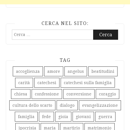
CERCA NEL SITO:
Ricerca
per:
TAG
accoglienza
amore
angelus
beatitudini
carità
catechesi
catechesi sulla famiglia
chiesa
confessione
conversione
coraggio
cultura dello scarto
dialogo
evangelizzazione
famiglia
fede
gioia
giovani
guerra
ipocrisia
maria
martirio
matrimonio