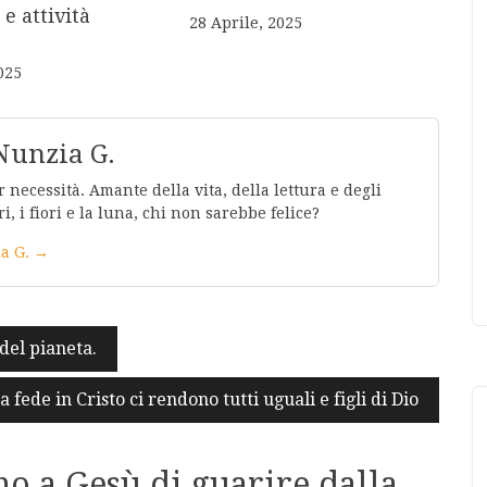
 e attività
28 Aprile, 2025
025
Nunzia G.
 necessità. Amante della vita, della lettura e degli
ri, i fiori e la luna, chi non sarebbe felice?
ia G. →
del pianeta.
a fede in Cristo ci rendono tutti uguali e figli di Dio
o a Gesù di guarire dalla