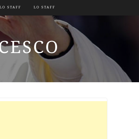
LO STAFF
LO STAFF
NCESCO