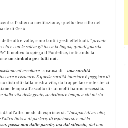
ncentra l’odierna meditazione, quello descritto nel
arte di Gesù.
elle altre volte, sono tanti i gesti effettuati: “
prende
ecchi e con la saliva gli tocca la lingua, quindi guarda
i!»
”
Il motivo lo spiega il Pontefice, indicando la
 come
un simbolo per tutti noi.
iusciamo ad ascoltare
– a causa di –
una sordità
occare e risanare. E quella sordità interiore è peggiore di
mo distratti dalla nostra vita, da troppe faccende che ci
hiamo tempo all’ascolto di cui molti hanno necessità.
e dalla vita della gente, so dedicare tempo a chi mi sta
 dà all’altro modo di esprimersi. “
Incapaci di ascolto,
’altro finisca di parlare, di esprimersi, e noi lo
sso, passa non dalle parole, ma dal silenzio
, dal non