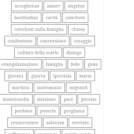
accoglienza
amore
angelus
beatitudini
carità
catechesi
catechesi sulla famiglia
chiesa
confessione
conversione
coraggio
cultura dello scarto
dialogo
evangelizzazione
famiglia
fede
gioia
giovani
guerra
ipocrisia
maria
martirio
matrimonio
migranti
misericordia
missione
pace
peccato
perdono
povertà
preghiera
resurrezione
salvezza
servizio