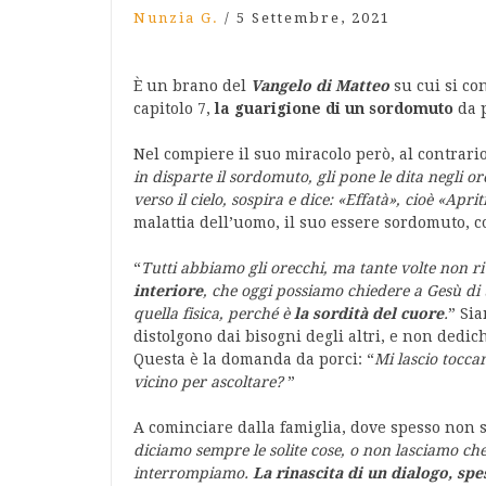
Nunzia G.
/
5 Settembre, 2021
È un brano del
Vangelo di Matteo
su cui si co
capitolo 7,
la guarigione di un sordomuto
da p
Nel compiere il suo miracolo però, al contrario d
in disparte il sordomuto, gli pone le dita negli or
verso il cielo, sospira e dice: «Effatà», cioè «Aprit
malattia dell’uomo, il suo essere sordomuto,
“
Tutti abbiamo gli orecchi, ma tante volte non r
interiore
, che oggi possiamo chiedere a Gesù di t
quella fisica, perché è
la sordità del cuore
.
” Sia
distolgono dai bisogni degli altri, e non dedic
Questa è la domanda da porci: “
Mi lascio toccar
vicino per ascoltare?
”
A cominciare dalla famiglia, dove spesso non si
diciamo sempre le solite cose, o non lasciamo che l
interrompiamo.
La rinascita di un dialogo, spe