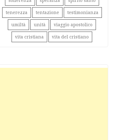
sofferenza
speranza
spirito santo
tenerezza
tentazione
testimonianza
umiltà
unità
viaggio apostolico
vita cristiana
vita del cristiano