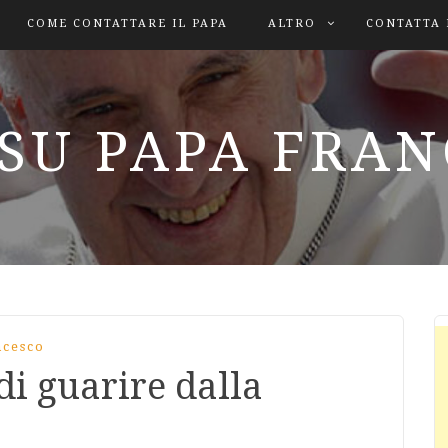
COME CONTATTARE IL PAPA
ALTRO
CONTATTA 
SU PAPA FRA
ncesco
i guarire dalla