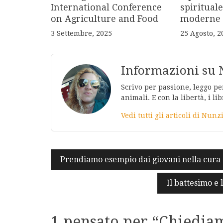
International Conference
spirituale
on Agriculture and Food
moderne
3 Settembre, 2025
25 Agosto, 2
Informazioni su 
Scrivo per passione, leggo per
animali. E con la libertà, i lib
Vedi tutti gli articoli di Nunz
Navigazione
Prendiamo esempio dai giovani nella cura 
articoli
Il battesimo e l
1 pensato per “
Chiediam