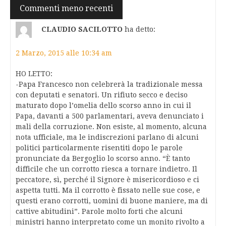
Navigazione
Commenti meno recenti
commenti
CLAUDIO SACILOTTO
ha detto:
2 Marzo, 2015 alle 10:34 am
HO LETTO:
-Papa Francesco non celebrerà la tradizionale messa
con deputati e senatori. Un rifiuto secco e deciso
maturato dopo l’omelia dello scorso anno in cui il
Papa, davanti a 500 parlamentari, aveva denunciato i
mali della corruzione. Non esiste, al momento, alcuna
nota ufficiale, ma le indiscrezioni parlano di alcuni
politici particolarmente risentiti dopo le parole
pronunciate da Bergoglio lo scorso anno. “È tanto
difficile che un corrotto riesca a tornare indietro. Il
peccatore, sì, perché il Signore è misericordioso e ci
aspetta tutti. Ma il corrotto è fissato nelle sue cose, e
questi erano corrotti, uomini di buone maniere, ma di
cattive abitudini”. Parole molto forti che alcuni
ministri hanno interpretato come un monito rivolto a