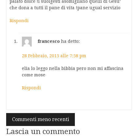
palato dolce !i suoigesti asomigliano quelli di Gesu’
che dona a tutti il pane di vita !pane ugual servizio
Rispondi
francesco
ha detto:
28 Febbraio, 2015 alle 7:58 pm
elia lo leggo nella bibbia pero non mi affascina
come mose
Rispondi
Navigazione
Commenti meno recenti
commenti
Lascia un commento