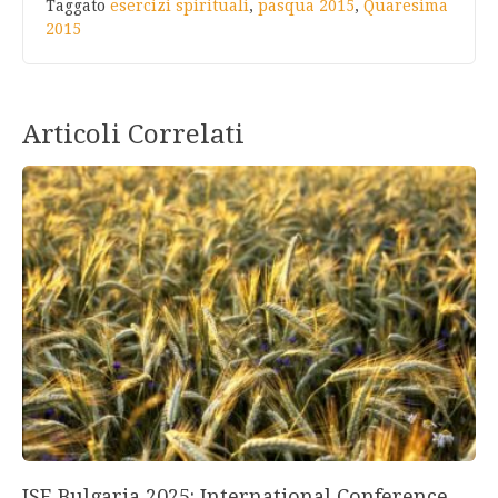
Taggato
esercizi spirituali
,
pasqua 2015
,
Quaresima
2015
Articoli Correlati
ISE Bulgaria 2025: International Conference