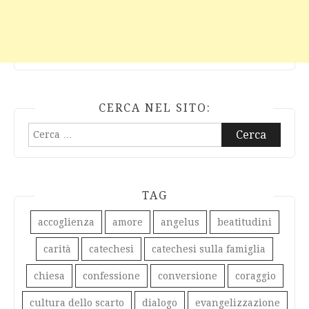
CERCA NEL SITO:
Ricerca
per:
TAG
accoglienza
amore
angelus
beatitudini
carità
catechesi
catechesi sulla famiglia
chiesa
confessione
conversione
coraggio
cultura dello scarto
dialogo
evangelizzazione