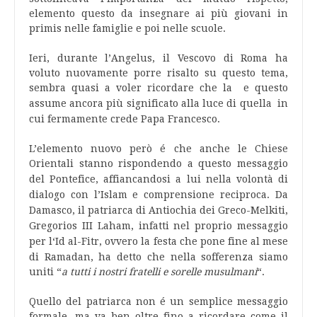
elemento questo da insegnare ai più giovani in
primis nelle famiglie e poi nelle scuole.
Ieri, durante l’Angelus, il Vescovo di Roma ha
voluto nuovamente porre risalto su questo tema,
sembra quasi a voler ricordare che la e questo
assume ancora più significato
alla luce di quella
in
cui fermamente crede Papa Francesco.
L’elemento nuovo però é che anche le Chiese
Orientali stanno rispondendo a questo messaggio
del Pontefice, affia
ncandosi a lui nella volontà di
dialogo con l’Islam e comprensione reciproca. Da
Damasco, i
l patriarca di Antiochia dei Greco-Melkiti,
Gregorios III Laham, infatti nel proprio messaggio
per
l‘Id al-Fitr, ovvero la festa che pone fine al mese
di Ramadan, ha detto che n
ella sofferenza siamo
uniti “
a tutti i nostri fratelli e sorelle musulmani
“.
Quello del patriarca non é un semplice messaggio
formale, ma va ben oltre fino a ricordare come il