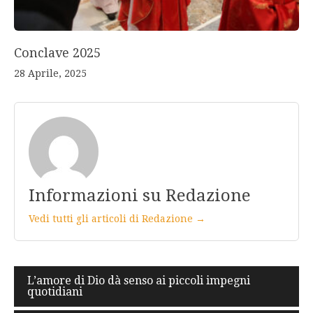
Conclave 2025
28 Aprile, 2025
Informazioni su Redazione
Vedi tutti gli articoli di Redazione →
Navigazione
L’amore di Dio dà senso ai piccoli impegni
quotidiani
articoli