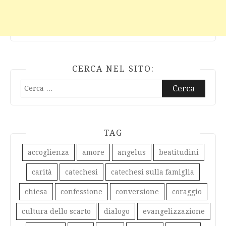
CERCA NEL SITO:
Ricerca
per:
TAG
accoglienza
amore
angelus
beatitudini
carità
catechesi
catechesi sulla famiglia
chiesa
confessione
conversione
coraggio
cultura dello scarto
dialogo
evangelizzazione