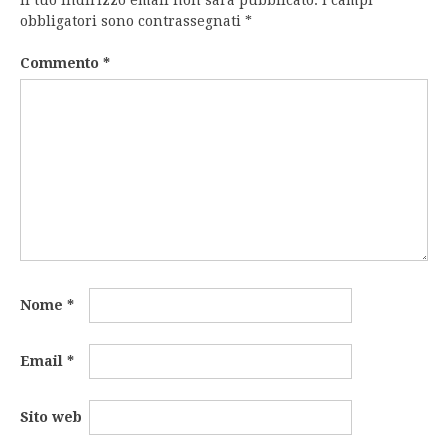
Il tuo indirizzo email non sarà pubblicato.
I campi
obbligatori sono contrassegnati
*
Commento
*
Nome
*
Email
*
Sito web