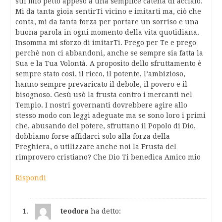
sul mio petto appeso a una semplice catena di acciaio.
Mi da tanta gioia sentirTi vicino e imitarti ma, ciò che
conta, mi da tanta forza per portare un sorriso e una
buona parola in ogni momento della vita quotidiana.
Insomma mi sforzo di imitarTi. Prego per Te e prego
perchè non ci abbandoni, anche se sempre sia fatta la
Sua e la Tua Volontà. A proposito dello sfruttamento è
sempre stato così, il ricco, il potente, l’ambizioso,
hanno sempre prevaricato il debole, il povero e il
bisognoso. Gesù usò la frusta contro i mercanti nel
Tempio. I nostri governanti dovrebbere agire allo
stesso modo con leggi adeguate ma se sono loro i primi
che, abusando del potere, sfruttano il Popolo di Dio,
dobbiamo forse affidarci solo alla forza della
Preghiera, o utilizzare anche noi la Frusta del
rimprovero cristiano? Che Dio Ti benedica Amico mio
Rispondi
teodora
ha detto: