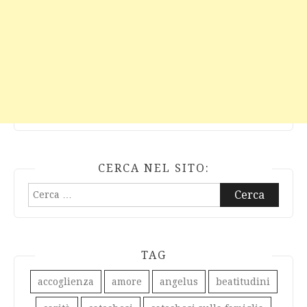
CERCA NEL SITO:
Ricerca
per:
TAG
accoglienza
amore
angelus
beatitudini