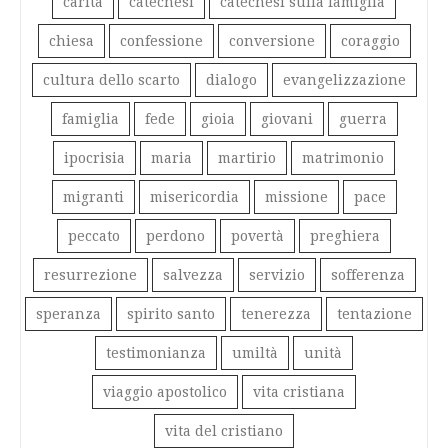
carità
catechesi
catechesi sulla famiglia
chiesa
confessione
conversione
coraggio
cultura dello scarto
dialogo
evangelizzazione
famiglia
fede
gioia
giovani
guerra
ipocrisia
maria
martirio
matrimonio
migranti
misericordia
missione
pace
peccato
perdono
povertà
preghiera
resurrezione
salvezza
servizio
sofferenza
speranza
spirito santo
tenerezza
tentazione
testimonianza
umiltà
unità
viaggio apostolico
vita cristiana
vita del cristiano