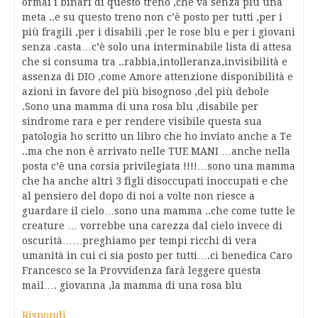
ormai i binari di questo treno ,che va senza più una
meta ..e su questo treno non c’è posto per tutti ,per i
più fragili ,per i disabili ,per le rose blu e per i giovani
senza .casta…c’è solo una interminabile lista di attesa
che si consuma tra ..rabbia,intolleranza,invisibilità e
assenza di DIO ,come Amore attenzione disponibilità e
azioni in favore del più bisognoso ,del più debole
.Sono una mamma di una rosa blu ,disabile per
sindrome rara e per rendere visibile questa sua
patologia ho scritto un libro che ho inviato anche a Te
..ma che non è arrivato nelle TUE MANI …anche nella
posta c’è una corsia privilegiata !!!!…sono una mamma
che ha anche altri 3 figli disoccupati inoccupati e che
al pensiero del dopo di noi a volte non riesce a
guardare il cielo…sono una mamma ..che come tutte le
creature … vorrebbe una carezza dal cielo invece di
oscurità……preghiamo per tempi ricchi di vera
umanità in cui ci sia posto per tutti….ci benedica Caro
Francesco se la Provvidenza farà leggere questa
mail…. giovanna ,la mamma di una rosa blu
Rispondi