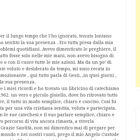
er il lungo tempo che l’ho ignorato, tenuto lontano
o sentito la sua presenza . Ero tutta presa dalla mia
problemi quotidiani. Avevo dimenticato le preghiere, il
utto fosse solo nelle mie mani, non avevo bisogno di
e o con il cuore tutte le mie azioni. Ma da un po’ di
te voluto e desiderato da tempo, mi sono recata in
ozionante , qui tutto parla di Gesù, ,in quei giorni ,
 la sua presenza.
 e i miei ricordi e ho trovato un libricino di catechismo
2. un vero e piccolo gioiello, dove ho ritrovato tutto
e, il tutto in modo semplice, chiaro e conciso. Così hi
ta per una vita cristiana sentita, voluta e partecipata.
n le sue catechesi e il suo parlare semplice, chiaro e
o percorso di vita ancora rimasta, a viverla
. Grazie Santità, non mi dimentico mai di pregare per
el mondo e nei nostri cuori, prego il mio Angelo Custode