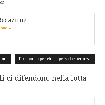
025
Redazione
azione →
ini!
Preghiamo per chi ha perso la speranza
li ci difendono nella lotta