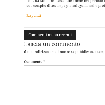
che , da tante cose accadute anche nel periodo in
suo compito di accompagnarmi ,guidarmi e prot
Rispondi
Navigazione
Commenti meno recenti
commenti
Lascia un commento
Il tuo indirizzo email non sarà pubblicato.
I camp
Commento
*