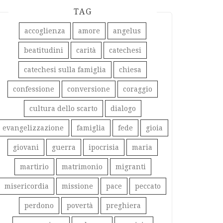
TAG
accoglienza
amore
angelus
beatitudini
carità
catechesi
catechesi sulla famiglia
chiesa
confessione
conversione
coraggio
cultura dello scarto
dialogo
evangelizzazione
famiglia
fede
gioia
giovani
guerra
ipocrisia
maria
martirio
matrimonio
migranti
misericordia
missione
pace
peccato
perdono
povertà
preghiera