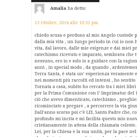
commenti
Amalia
ha detto:
13 Ottobre, 2014 alle 10:31 pm
chiedo scusa e perdono al mio Angelo custode p
dalla mia vita , un lungo periodo in cui io non h
vita, dal lavoro, dalle mie esigenze e dai miei 
catechismo ricevuto e imparato, sembrava che t
nessuno, ero io e solo io a guidare con la ragion
anni , in special modo , da quando , ardentemen
Terra Santa, è stata un’ esperienza veramente em
nei momenti più raccolti ed intensi , ho sentito
Tornata a casa, subito ho cercato tra i miei libri
per la Prima Comunione con l’ Imprimatur del 196
ciò che avevo dimenticato, catechismo , preghier
ricominciato a pregare , a percorrere la via gius
Dall’anno scorso poi c’è LEI, Santo Padre che, co
profondo mi incita e mi facilita questo mio nuov
cristianamente in attesa della chiamata celeste
Lei, per la Chiesa e la sua unità, per la pace n