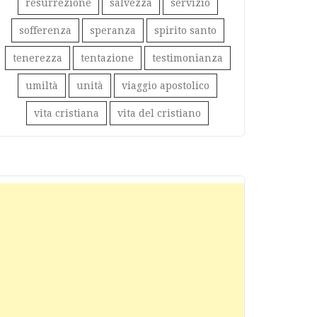
resurrezione
salvezza
servizio
sofferenza
speranza
spirito santo
tenerezza
tentazione
testimonianza
umiltà
unità
viaggio apostolico
vita cristiana
vita del cristiano