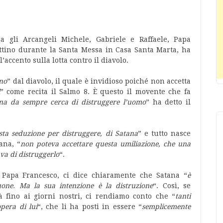
 gli Arcangeli Michele, Gabriele e Raffaele, Papa
ttino durante la Santa Messa in Casa Santa Marta, ha
’accento sulla lotta contro il diavolo.
ono
” dal diavolo, il quale è invidioso poiché non accetta
” come recita il Salmo 8. È questo il movente che fa
na da sempre cerca di distruggere l’uomo
” ha detto il
esta seduzione per distruggere, di Satana
” e tutto nasce
ana, “
non poteva accettare questa umiliazione, che una
ava di distruggerlo
“.
 Papa Francesco, ci dice chiaramente che Satana “
è
one. Ma la sua intenzione è la distruzione
“. Così, se
tà fino ai giorni nostri, ci rendiamo conto che “
tanti
pera di lui
“, che li ha posti in essere “
semplicemente