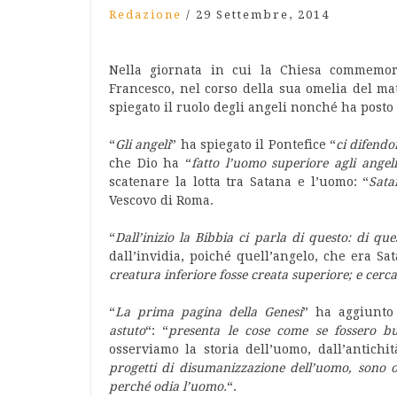
Redazione
/
29 Settembre, 2014
Nella giornata in cui la Chiesa commemora
Francesco, nel corso della sua omelia del ma
spiegato il ruolo degli angeli nonché ha posto l
“
Gli angeli
” ha spiegato il Pontefice “
ci difend
che Dio ha “
fatto l’uomo superiore agli angeli
scatenare la lotta tra Satana e l’uomo: “
Sata
Vescovo di Roma.
“
Dall’inizio la Bibbia ci parla di questo: di qu
dall’invidia, poiché quell’angelo, che era Sat
creatura inferiore fosse creata superiore; e cerc
“
La prima pagina della Genesi
” ha aggiunto
astuto
“: “
presenta le cose come se fossero bu
osserviamo la storia dell’uomo, dall’antichi
progetti di disumanizzazione dell’uomo, sono o
perché odia l’uomo.
“.