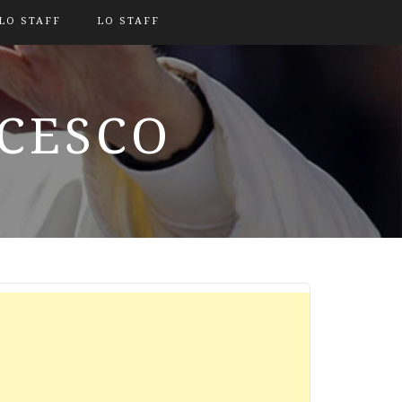
LO STAFF
LO STAFF
NCESCO