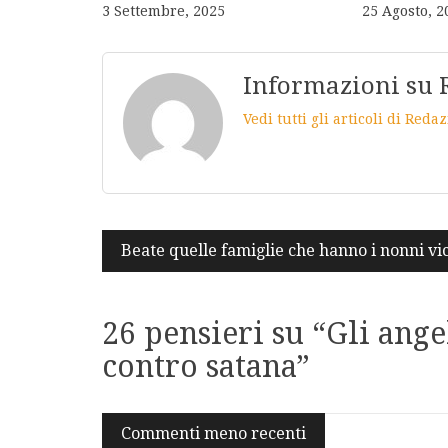
3 Settembre, 2025
25 Agosto, 2
Informazioni su 
Vedi tutti gli articoli di Red
Navigazione
Beate quelle famiglie che hanno i nonni vic
articoli
26 pensieri su “
Gli ange
contro satana
”
Navigazione
Commenti meno recenti